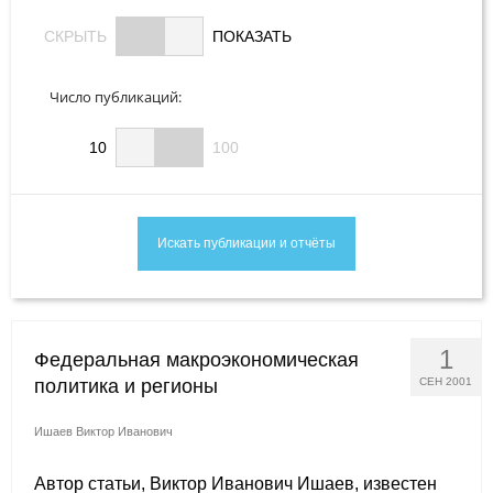
Редакционная этика
CКРЫТЬ
ПОКАЗАТЬ
Информация для авторов
Число публикаций:
Общие требования
10
100
Стандарты оформления
Научные труды
О журнале
Выпуски
1
Федеральная макроэкономическая
политика и регионы
СЕН 2001
Редакционная этика
Ишаев Виктор Иванович
Информация для авторов
Автор статьи, Виктор Иванович Ишаев, известен