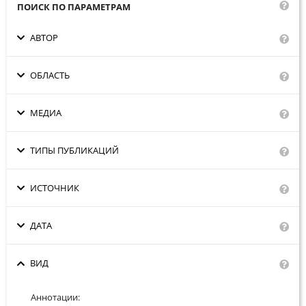
Сотрудники
ПОИСК ПО ПАРАМЕТРАМ
Отчетность
АВТОР
Противодействие коррупции
ОБЛАСТЬ
Материалы для СМИ
МЕДИА
Публикации
ТИПЫ ПУБЛИКАЦИЙ
Научная жизнь
ИСТОЧНИК
Издания
ДАТА
Проблемы прогнозирования
О журнале
ВИД
Номера журналов
Аннотации: