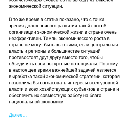
экономической ситуации.
Кафедра МФТИ
В то же время в статье показано, что с точки
Кафедра МАДИ
зрения долгосрочного развития такой способ
организации экономической жизни в стране очень
Аспирантура
неэффективен. Темпы экономического роста в
стране не могут быть высокими, если центральная
Об аспирантуре
власть и регионы в большинстве ситуаций
противостоят друг другу вместо того, чтобы
объединять свои ресурсные потенциалы. Поэтому
Поступление
в настоящее время важнейшей задачей является
выработка такой экономической стратегии, которая
Обучение
позволила бы согласовать интересы всех уровней
власти и всех хозяйствующих субъектов в стране и
Нормативные документы
обеспечить их совместную работу на благо
национальной экономики.
Диссертационный совет
Далее…
О совете