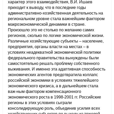
характер этого взаимодействия, В.И. Ишаев
приходит к выводу, что в последние годы
О совете
административно-хозяйственная деятельность на
региональном уровне стала важнейшим фактором
Регулярные прогнозы
макроэкономической динамики в стране.
Произошло это не столько по желанию самих
Квартальный прогноз
регионов, сколько по логике экономической жизни.
Различные хозяйствующие субъекты – население,
Краткосрочный прогноз
предприятия, органы власти на местах – в
условиях неадекватной экономической политики
федерального правительства вынуждены были
Оценка индекса промышленного
производства
самостоятельно решать проблему собственного
выживания. И именно эта адаптивная способность
экономических агентов предотвратила коллапс
Российская Система Климатического
российской экономики в условиях тяжелейшего
Мониторинга
экономического кризиса, а в дальнейшем стала
важ-ным фактором компенсационного
Центр «Климатическая политика и экономика
экономического роста в 1998-2001 гг. Российские
России»
регионы в этих условиях сыграли
консолидирующую роль, объединив усилия всех
Образование и карьера
хозяйствующих субъектов по выходу из тяжелой