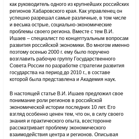
Общие требования
как руководитель одного из крупнейших российских
регионов Хабаровского края. Как управленец он
Стандарты оформления
успешно разрешал самые различные, в том числе
и весьма острые, социально-экономические
проблемы своего региона. Вместе с тем В.И.
Семинары
Ишаев – специалист по концептуальным вопросам
Энергетический семинар
развития российской экономики. Во многом именно
поэтому осенью 2000 г. ему было поручено
возглавить рабочую группу Государственного
Российско-французский семинар
Совета России по разработке стратегии развития
государства на период до 2010 г., в составе
ЦДУ
которой была представлена и Академия наук.
Отрасли и регионы
В настоящей статье В.И. Ишаев предложил свое
понимание роли регионов в российской
Inforum
экономической истории последних 10 лет. Его
взгляд особенно ценен тем, что он, в силу своего
знания и практического опыта, всесторонне
Ученый совет
рассматривает проблему экономического
взаимодействия центра и регионов. Описывая
Материалы