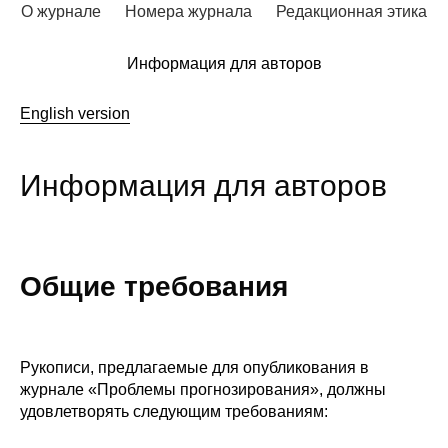
Сотрудники
О журнале
Номера журнала
Редакционная этика
Отчетность
Информация для авторов
Противодействие коррупции
English version
Материалы для СМИ
Информация для авторов
Публикации
Научная жизнь
Общие требования
Издания
Проблемы прогнозирования
Рукописи, предлагаемые для опубликования в
О журнале
журнале «Проблемы прогнозирования», должны
удовлетворять следующим требованиям:
Номера журналов