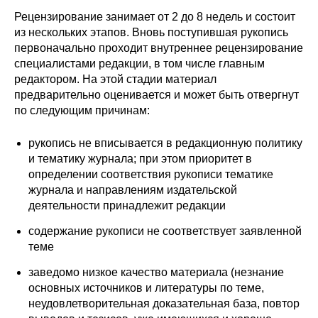
Рецензирование занимает от 2 до 8 недель и состоит
Кафедра МФТИ
из нескольких этапов. Вновь поступившая рукопись
первоначально проходит внутреннее рецензирование
Кафедра МАДИ
специалистами редакции, в том числе главным
редактором. На этой стадии материал
Аспирантура
предварительно оценивается и может быть отвергнут
по следующим причинам:
Об аспирантуре
рукопись не вписывается в редакционную политику
Поступление
и тематику журнала; при этом приоритет в
определении соответствия рукописи тематике
журнала и направлениям издательской
Обучение
деятельности принадлежит редакции
Нормативные документы
содержание рукописи не соответствует заявленной
теме
Диссертационный совет
заведомо низкое качество материала (незнание
основных источников и литературы по теме,
О совете
неудовлетворительная доказательная база, повтор