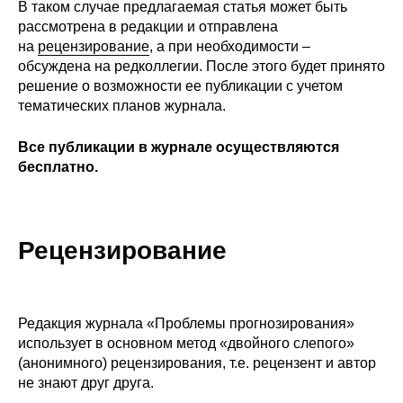
В таком случае предлагаемая статья может быть
рассмотрена в редакции и отправлена
О совете
на
рецензирование
, а при необходимости –
обсуждена на редколлегии. После этого будет принято
Регулярные прогнозы
решение о возможности ее публикации с учетом
тематических планов журнала.
Квартальный прогноз
Все публикации в журнале осуществляются
Краткосрочный прогноз
бесплатно.
Оценка индекса промышленного
производства
Рецензирование
Российская Система Климатического
Мониторинга
Редакция журнала «Проблемы прогнозирования»
Центр «Климатическая политика и
использует в основном метод «двойного слепого»
экономика России»
(анонимного) рецензирования, т.е. рецензент и автор
не знают друг друга.
Образование и карьера