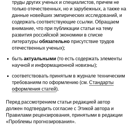
Общие требования
труды других ученых и специалистов, причем не
только отечественных, но и зарубежных, а также на
данные новейших эмпирических исследований, и
Стандарты оформления
содержать соответствующие ссылки. Обращаем
внимание, что при публикации статьи на тему
Семинары
развития российской экономики в списке
литературы
обязательно
присутствие трудов
Энергетический семинар
отечественных ученых);
Российско-французский семинар
быть
актуальными
(то есть содержать элементы
научной и информационной новизны);
ЦДУ
соответствовать принятым в журнале техническим
требованиям по оформлению (см.
Стандарты
Отрасли и регионы
оформления статей
).
Перед рассмотрением статьи редакцией автор
Inforum
должен подтвердить согласие с Этикой автора и
Правилами рецензирования, принятыми в редакции
Ученый совет
«Проблемы прогнозирования».
Материалы