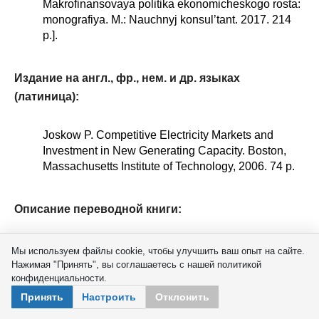
Makrofinansovaya politika ekonomicheskogo rosta:
monografiya. M.: Nauchnyj konsul’tant. 2017. 214
p.].
Издание на англ., фр., нем. и др. языках
(латиница):
Joskow P. Competitive Electricity Markets and
Investment in New Generating Capacity. Boston,
Massachusetts Institute of Technology, 2006. 74 p.
Описание переводной книги:
В русском переводном издании написание фамилий
Мы используем файлы cookie, чтобы улучшить ваш опыт на сайте.
давать на иностранном языке, а не
Нажимая "Принять", вы соглашаетесь с нашей политикой
конфиденциальности.
транслитерировать переведенные на русский
фамилии.
Принять
Настроить
Отклонить