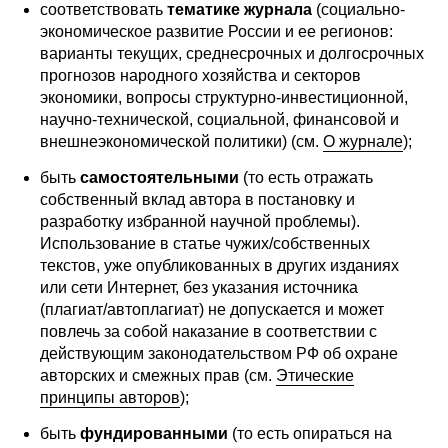
соответствовать
тематике журнала
(социально-
Редакционная этика
экономическое развитие России и ее регионов:
варианты текущих, среднесрочных и долгосрочных
прогнозов народного хозяйства и секторов
Информация для авторов
экономики, вопросы структурно-инвестиционной,
Общие требования
научно-технической, социальной, финансовой и
внешнеэкономической политики) (см.
О журнале
);
Стандарты оформления
быть
самостоятельными
(то есть отражать
собственный вклад автора в постановку и
Научные труды
разработку избранной научной проблемы).
Использование в статье чужих/собственных
О журнале
текстов, уже опубликованных в других изданиях
или сети Интернет, без указания источника
(плагиат/автоплагиат) не допускается и может
Выпуски
повлечь за собой наказание в соответствии с
действующим законодательством РФ об охране
Редакционная этика
авторских и смежных прав (см.
Этические
принципы авторов
);
Информация для авторов
быть
фундированными
(то есть опираться на