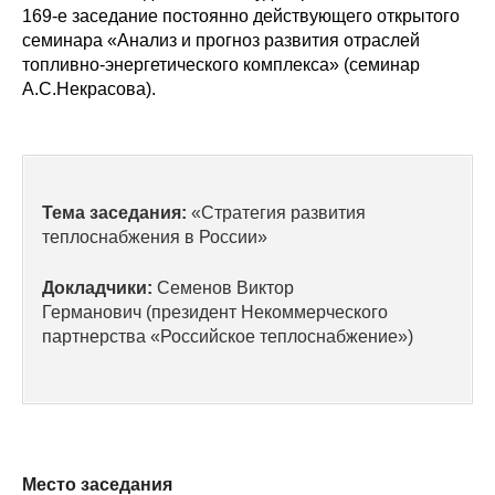
Сотрудники
169-е заседание постоянно действующего открытого
семинара «Анализ и прогноз развития отраслей
Отчетность
топливно-энергетического комплекса» (семинар
А.С.Некрасова).
Противодействие коррупции
Материалы для СМИ
Тема заседания:
«Стратегия развития
Публикации
теплоснабжения в России»
Научная жизнь
Докладчики:
Семенов Виктор
Германович (президент Некоммерческого
Издания
партнерства «Российское теплоснабжение»)
Проблемы прогнозирования
О журнале
Номера журналов
Место заседания