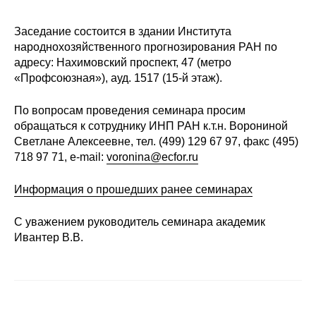
Редакционная этика
Заседание состоится в здании Института
народнохозяйственного прогнозирования РАН по
Информация для авторов
адресу: Нахимовский проспект, 47 (метро
«Профсоюзная»), ауд. 1517 (15-й этаж).
Общие требования
По вопросам проведения семинара просим
Стандарты оформления
обращаться к сотруднику ИНП РАН к.т.н. Ворониной
Светлане Алексеевне, тел. (499) 129 67 97, факс (495)
Научные труды
718 97 71, e-mail:
voronina@ecfor.ru
О журнале
Информация о прошедших ранее семинарах
Выпуски
С уважением руководитель семинара академик
Ивантер В.В.
Редакционная этика
Информация для авторов