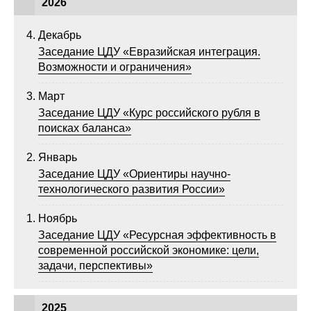
2026
Сотрудники
Декабрь
Отчетность
Заседание ЦДУ «Евразийская интеграция.
Возможности и ограничения»
Противодействие коррупции
Март
Материалы для СМИ
Заседание ЦДУ «Курс российского рубля в
поисках баланса»
Публикации
Январь
Заседание ЦДУ «Ориентиры научно-
Научная жизнь
технологического развития России»
Издания
Ноябрь
Проблемы прогнозирования
Заседание ЦДУ «Ресурсная эффективность в
современной российской экономике: цели,
О журнале
задачи, перспективы»
Номера журналов
2025