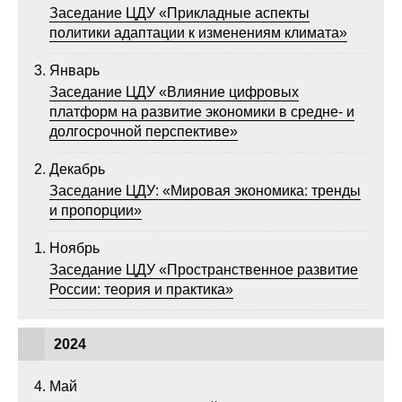
Общие требования
Заседание ЦДУ «Прикладные аспекты
политики адаптации к изменениям климата»
Стандарты оформления
Январь
Заседание ЦДУ «Влияние цифровых
Семинары
платформ на развитие экономики в средне- и
Энергетический семинар
долгосрочной перспективе»
Декабрь
Российско-французский семинар
Заседание ЦДУ: «Мировая экономика: тренды
и пропорции»
ЦДУ
Ноябрь
Отрасли и регионы
Заседание ЦДУ «Пространственное развитие
России: теория и практика»
Inforum
2024
Ученый совет
Май
Материалы