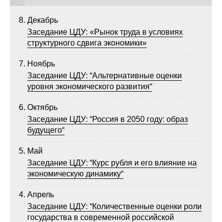
Кафедра МФТИ
Декабрь
Заседание ЦДУ: «Рынок труда в условиях
Кафедра МАДИ
структурного сдвига экономики»
Ноябрь
Аспирантура
Заседание ЦДУ: “Альтернативные оценки
Об аспирантуре
уровня экономического развития“
Октябрь
Поступление
Заседание ЦДУ: “Россия в 2050 году: образ
будущего“
Обучение
Май
Нормативные документы
Заседание ЦДУ: “Курс рубля и его влияние на
экономическую динамику“
Диссертационный совет
Апрель
О совете
Заседание ЦДУ: “Количественные оценки роли
государства в современной российской