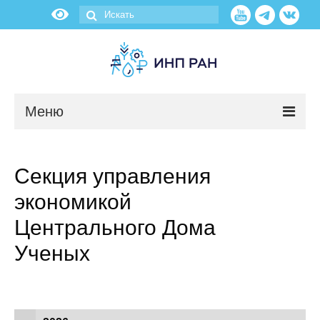
Меню
Новости
Секция управления
О нас
экономикой
Об институте
Центрального Дома
Ученых
Научные подразделения
Администрация