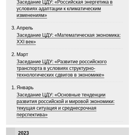
Заседание ЦДУ: «Российская энергетика в
условиях адаптации к климатическим
О совете
изменениям»
Регулярные прогнозы
Апрель
Заседание ЦДУ: «Математическая экономика:
Квартальный прогноз
XXI век»
Краткосрочный прогноз
Март
Заседание ЦДУ: «Развитие российского
транспорта в условиях структурно-
Оценка индекса промышленного
технологических сдвигов в экономике»
производства
Январь
Российская Система Климатического
Заседание ЦДУ: «Основные тенденции
Мониторинга
развития российской и мировой экономики:
текущая ситуация и среднесрочная
Центр «Климатическая политика и
перспектива»
экономика России»
Образование и карьера
2023