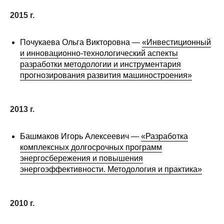
2015 г.
О совете
Почукаева Ольга Викторовна —
«Инвестиционный
Регулярные прогнозы
и инновационно-технологический аспекты
Квартальный прогноз
разработки методологии и инструментария
прогнозирования развития машиностроения»
Краткосрочный прогноз
2013 г.
Оценка индекса промышленного
производства
Башмаков Игорь Алексеевич —
«Разработка
комплексных долгосрочных программ
Российская Система Климатического
энергосбережения и повышения
Мониторинга
энергоэффективности. Методология и практика»
Центр «Климатическая политика и
экономика России»
2010 г.
Образование и карьера