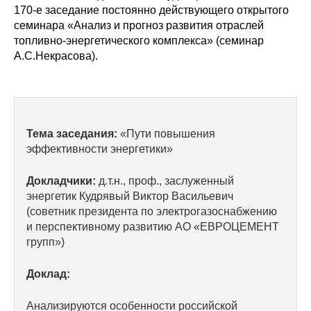
Сотрудники
170-е заседание постоянно действующего открытого
семинара «Анализ и прогноз развития отраслей
Отчетность
топливно-энергетического комплекса» (семинар
А.С.Некрасова).
Противодействие коррупции
Материалы для СМИ
Тема заседания:
«Пути повышения
Публикации
эффективности энергетики»
Научная жизнь
Докладчики:
д.т.н., проф., заслуженный
энергетик Кудрявый Виктор Васильевич
Издания
(советник президента по электрогазоснабжению
и перспективному развитию АО «ЕВРОЦЕМЕНТ
Проблемы прогнозирования
групп»)
О журнале
Доклад:
Номера журналов
Анализируются особенности российской