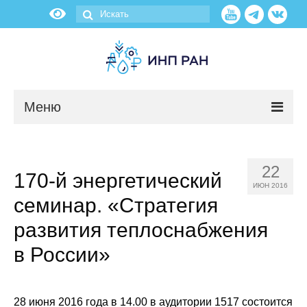
Меню
Новости
22
170-й энергетический
О нас
ИЮН 2016
семинар. «Стратегия
Об институте
развития теплоснабжения
Научные подразделения
в России»
Администрация
28 июня 2016 года в 14.00 в аудитории 1517 состоится