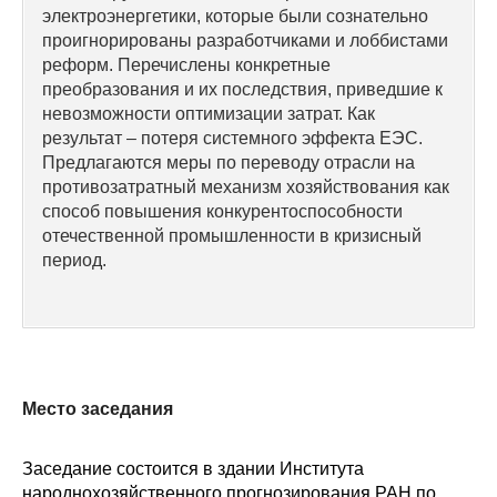
электроэнергетики, которые были сознательно
Редакционная этика
проигнорированы разработчиками и лоббистами
реформ. Перечислены конкретные
Информация для авторов
преобразования и их последствия, приведшие к
невозможности оптимизации затрат. Как
Общие требования
результат – потеря системного эффекта ЕЭС.
Предлагаются меры по переводу отрасли на
противозатратный механизм хозяйствования как
Стандарты оформления
способ повышения конкурентоспособности
отечественной промышленности в кризисный
Научные труды
период.
О журнале
Выпуски
Редакционная этика
Место заседания
Информация для авторов
Заседание состоится в здании Института
народнохозяйственного прогнозирования РАН по