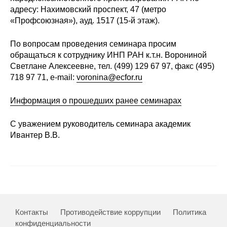
Общие требования
адресу: Нахимовский проспект, 47 (метро
«Профсоюзная»), ауд. 1517 (15-й этаж).
Стандарты оформления
По вопросам проведения семинара просим
Семинары
обращаться к сотруднику ИНП РАН к.т.н. Ворониной
Светлане Алексеевне, тел. (499) 129 67 97, факс (495)
Энергетический семинар
718 97 71, e-mail:
voronina@ecfor.ru
Российско-французский семинар
Информация о прошедших ранее семинарах
С уважением руководитель семинара академик
ЦДУ
Ивантер В.В.
Отрасли и регионы
Inforum
Ученый совет
Контакты
Противодействие коррупции
Политика
Материалы
конфиденциальности