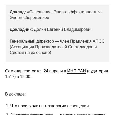
Сотрудники
Доклад:
«Освещение. Энергоэффективность vs
Отчетность
Энергосбережение»
Противодействие коррупции
Докладчик:
Долин Евгений Владимирович
Материалы для СМИ
Генеральный директор — член Правления АПСС
(Ассоциация Производителей Светодиодов и
Публикации
Систем на их основе)
Научная жизнь
Семинар состоится 24 апреля в
ИНП РАН
(аудитория
Издания
1517) в 15:00.
Проблемы прогнозирования
В докладе:
О журнале
Что происходит в технологии освещения.
Номера журналов