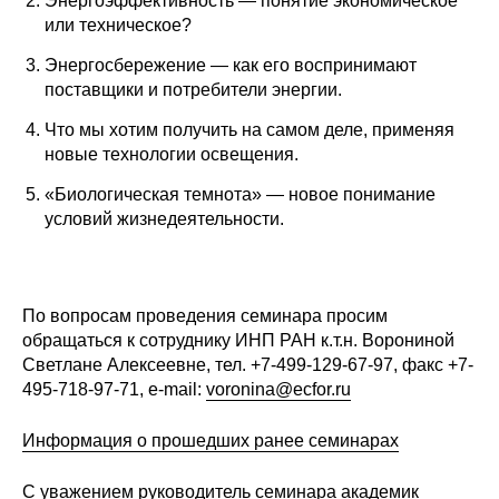
Энергоэффективность — понятие экономическое
или техническое?
Редакционная этика
Энергосбережение — как его воспринимают
Информация для авторов
поставщики и потребители энергии.
Что мы хотим получить на самом деле, применяя
Общие требования
новые технологии освещения.
Стандарты оформления
«Биологическая темнота» — новое понимание
условий жизнедеятельности.
Научные труды
О журнале
По вопросам проведения семинара просим
обращаться к сотруднику ИНП РАН к.т.н. Ворониной
Выпуски
Светлане Алексеевне, тел. +7-499-129-67-97, факс +7-
495-718-97-71, e-mail:
voronina@ecfor.ru
Редакционная этика
Информация о прошедших ранее семинарах
Информация для авторов
С уважением руководитель семинара академик