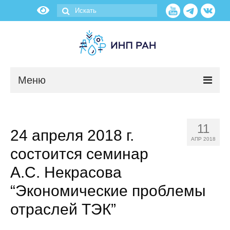
Меню
Новости
11
24 апреля 2018 г.
О нас
АПР 2018
состоится семинар
Об институте
А.С. Некрасова
Научные подразделения
“Экономические проблемы
отраслей ТЭК”
Администрация