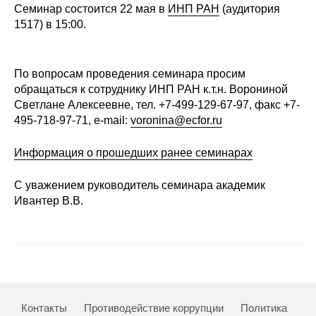
Семинар состоится 22 мая в
ИНП РАН
(аудитория
Редакционная этика
1517) в 15:00.
Информация для авторов
По вопросам проведения семинара просим
Общие требования
обращаться к сотруднику ИНП РАН к.т.н. Ворониной
Светлане Алексеевне, тел. +7-499-129-67-97, факс +7-
Стандарты оформления
495-718-97-71, e-mail:
voronina@ecfor.ru
Информация о прошедших ранее семинарах
Научные труды
О журнале
С уважением руководитель семинара академик
Ивантер В.В.
Выпуски
Редакционная этика
Информация для авторов
Контакты
Противодействие коррупции
Политика