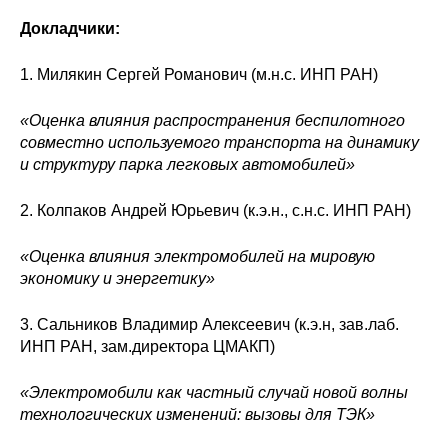
Сотрудники
Докладчики:
Отчетность
1. Милякин Сергей Романович (м.н.с. ИНП РАН)
Противодействие коррупции
«Оценка влияния распространения беспилотного
совместно используемого транспорта на динамику
Материалы для СМИ
и структуру парка легковых автомобилей»
Публикации
2. Колпаков Андрей Юрьевич (к.э.н., с.н.с. ИНП РАН)
Научная жизнь
«Оценка влияния электромобилей на мировую
экономику и энергетику»
Издания
3. Сальников Владимир Алексеевич (к.э.н, зав.лаб.
Проблемы прогнозирования
ИНП РАН, зам.директора ЦМАКП)
О журнале
«Электромобили как частный случай новой волны
технологических изменений: вызовы для ТЭК»
Номера журналов