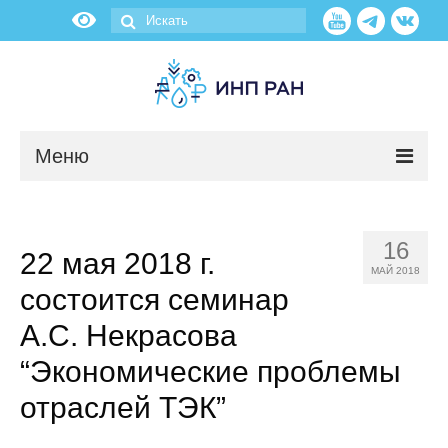
Меню
Новости
16
22 мая 2018 г.
О нас
МАЙ 2018
состоится семинар
Об институте
А.С. Некрасова
Научные подразделения
“Экономические проблемы
отраслей ТЭК”
Администрация