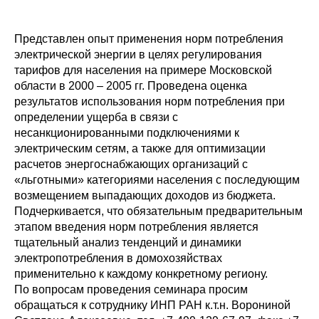
Редакционная этика
Представлен опыт применения норм потребления
электрической энергии в целях регулирования
Информация для авторов
тарифов для населения на примере Московской
Общие требования
области в 2000 – 2005 гг. Проведена оценка
результатов использования норм потребления при
определении ущерба в связи с
Стандарты оформления
несанкционированными подключениями к
электрическим сетям, а также для оптимизации
Научные труды
расчетов энергоснабжающих организаций с
«льготными» категориями населения с последующим
О журнале
возмещением выпадающих доходов из бюджета.
Подчеркивается, что обязательным предварительным
Выпуски
этапом введения норм потребления является
тщательный анализ тенденций и динамики
Редакционная этика
электропотребления в домохозяйствах
применительно к каждому конкретному региону.
По вопросам проведения семинара просим
Информация для авторов
обращаться к сотруднику ИНП РАН к.т.н. Ворониной