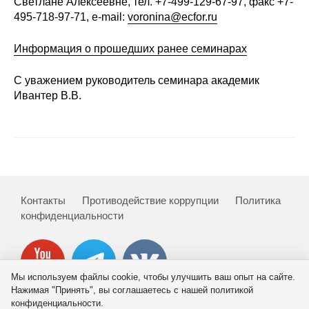
Светлане Алексеевне, тел. +7-499-129-67-97, факс +7-
Общие требования
495-718-97-71, e-mail:
voronina@ecfor.ru
Стандарты оформления
Информация о прошедших ранее семинарах
Семинары
С уважением руководитель семинара академик
Ивантер В.В.
Энергетический семинар
Российско-французский семинар
ЦДУ
Контакты
Противодействие коррупции
Политика
Отрасли и регионы
конфиденциальности
Inforum
Ученый совет
Мы используем файлы cookie, чтобы улучшить ваш опыт на сайте.
Нажимая "Принять", вы соглашаетесь с нашей политикой
Материалы
конфиденциальности.