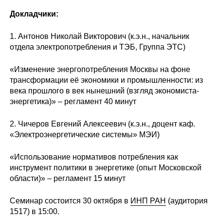
Сотрудники
Докладчики:
Отчетность
1. Антонов Николай Викторович (к.э.н., начальник
отдела электропотребления и ТЭБ, Группа ЭТС)
Противодействие коррупции
«Изменение энергопотребления Москвы на фоне
Материалы для СМИ
трансформации её экономики и промышленности: из
века прошлого в век нынешний (взгляд экономиста-
Публикации
энергетика)» – регламент 40 минут
Научная жизнь
2. Чичеров Евгений Алексеевич (к.э.н., доцент каф.
«Электроэнергетические системы» МЭИ)
Издания
«Использование нормативов потребления как
Проблемы прогнозирования
инструмент политики в энергетике (опыт Московской
области)» – регламент 15 минут
О журнале
Семинар состоится 30 октября в
ИНП РАН
(аудитория
Номера журналов
1517) в 15:00.