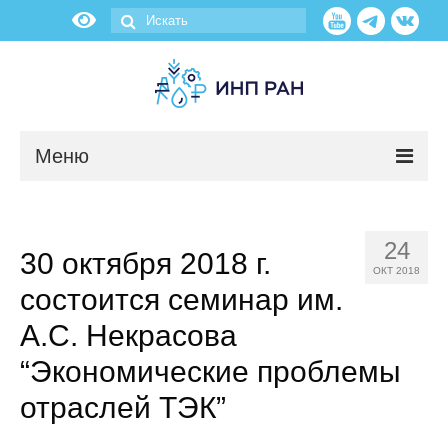
Меню
Новости
24
30 октября 2018 г.
О нас
ОКТ 2018
состоится семинар им.
Об институте
А.С. Некрасова
Научные подразделения
“Экономические проблемы
отраслей ТЭК”
Администрация