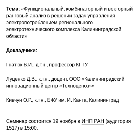
Сотрудники
Тема:
«Функциональный, комбинаторный и векторный
ранговый анализ в решении задач управления
Отчетность
электропотреблением регионального
электротехнического комплекса Калининградской
Противодействие коррупции
области»
Материалы для СМИ
Докладчики:
Публикации
Гнатюк В.И., д.т.н., профессор КГТУ
Научная жизнь
Луценко Д.В., к.т.н., доцент, ООО «Калининградский
инновационный центр «Техноценоз»»
Издания
Кивчун О.Р., к.т.н., БФУ им. И. Канта, Калининград
Проблемы прогнозирования
О журнале
Семинар состоится 19 ноября в
ИНП РАН
(аудитория
1517) в 15:00.
Номера журналов