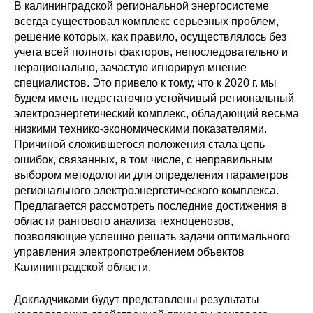
В калининградской региональной энергосистеме
Редакционная этика
всегда существовал комплекс серьезных проблем,
решение которых, как правило, осуществлялось без
учета всей полноты факторов, непоследовательно и
Информация для авторов
нерационально, зачастую игнорируя мнение
специалистов. Это привело к тому, что к 2020 г. мы
Общие требования
будем иметь недостаточно устойчивый региональный
электроэнергетический комплекс, обладающий весьма
Стандарты оформления
низкими технико-экономическими показателями.
Причиной сложившегося положения стала цепь
Научные труды
ошибок, связанных, в том числе, с неправильным
выбором методологии для определения параметров
О журнале
регионального электроэнергетического комплекса.
Предлагается рассмотреть последние достижения в
Выпуски
области рангового анализа техноценозов,
позволяющие успешно решать задачи оптимального
управления электропотреблением объектов
Редакционная этика
Калининградской области.
Информация для авторов
Докладчиками будут представлены результаты