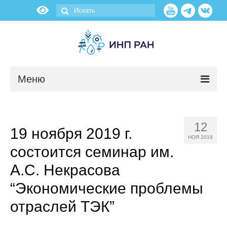
Меню
Новости
12
19 ноября 2019 г.
О нас
НОЯ 2019
состоится семинар им.
Об институте
А.С. Некрасова
Научные подразделения
“Экономические проблемы
отраслей ТЭК”
Администрация