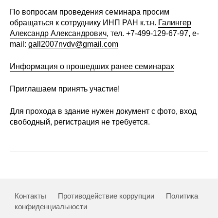
По вопросам проведения семинара просим
О совете
обращаться к сотруднику ИНП РАН к.т.н.
Галингер
Александр Александрович
, тел. +7-499-129-67-97, e-
Регулярные прогнозы
mail:
gall2007nvdv@gmail.com
Квартальный прогноз
Информация о прошедших ранее семинарах
Краткосрочный прогноз
Приглашаем принять участие!
Для прохода в здание нужен документ с фото, вход
Оценка индекса промышленного
производства
свободный, регистрация не требуется.
Российская Система Климатического
Мониторинга
Центр «Климатическая политика и
экономика России»
Контакты
Противодействие коррупции
Политика
конфиденциальности
Образование и карьера