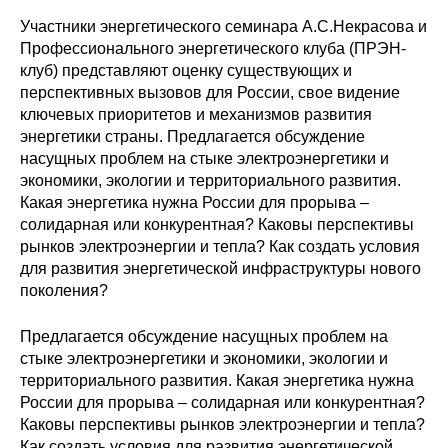
Участники энергетического семинара А.С.Некрасова и
Редакционная этика
Профессионального энергетического клуба (ПРЭН-
клуб) представляют оценку существующих и
Информация для авторов
перспективных вызовов для России, свое видение
ключевых приоритетов и механизмов развития
Общие требования
энергетики страны. Предлагается обсуждение
насущных проблем на стыке электроэнергетики и
Стандарты оформления
экономики, экологии и территориального развития.
Какая энергетика нужна России для прорыва –
Научные труды
солидарная или конкурентная? Каковы перспективы
рынков электроэнергии и тепла? Как создать условия
О журнале
для развития энергетической инфраструктуры нового
поколения?
Выпуски
Предлагается обсуждение насущных проблем на
стыке электроэнергетики и экономики, экологии и
Редакционная этика
территориального развития. Какая энергетика нужна
России для прорыва – солидарная или конкурентная?
Информация для авторов
Каковы перспективы рынков электроэнергии и тепла?
Как создать условия для развития энергетической