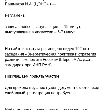
Башмаков И.А. (ЦЭНЭФ) —
О совете
Регламент:
Регулярные прогнозы
записавшиеся выступающие — 15 минут;
Квартальный прогноз
выступающие в дискуссии – 5-7 минут.
Краткосрочный прогноз
На сайте института размещено видео
192-ого
заседания «Энергетическая политика и стратегия
Оценка индекса промышленного
развития экономики России»
(Широв А.А., д.э.н.,
производства
зам.директора ИНП РАН).
Российская Система Климатического
Приглашаем принять участие!
Мониторинга
Для прохода в здание нужен документ с фото, вход
Центр «Климатическая политика и
свободный, регистрация не требуется.
экономика России»
Образование и карьера
Информация о прошедших ранее семинарах
.