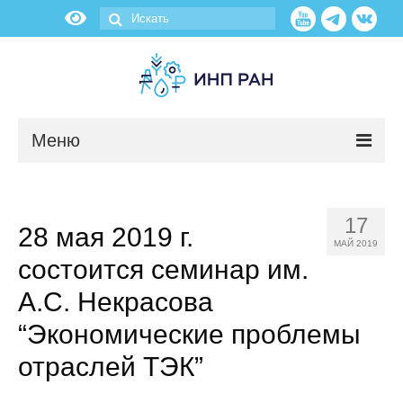
Меню
Новости
17
28 мая 2019 г.
О нас
МАЙ 2019
состоится семинар им.
Об институте
А.С. Некрасова
Научные подразделения
“Экономические проблемы
отраслей ТЭК”
Администрация