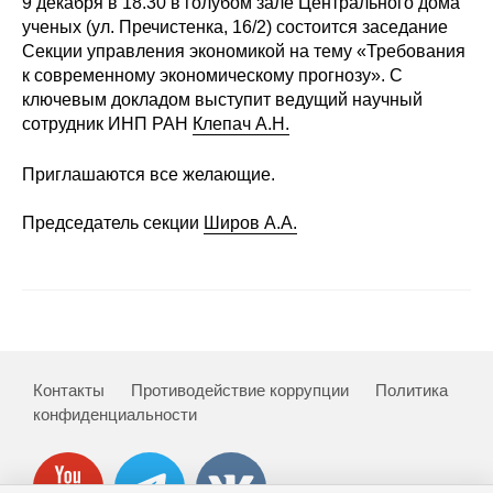
9 декабря в 18.30 в голубом зале Центрального дома
Сотрудники
ученых (ул. Пречистенка, 16/2) состоится заседание
Секции управления экономикой на тему «Требования
Отчетность
к современному экономическому прогнозу». С
ключевым докладом выступит ведущий научный
Противодействие коррупции
сотрудник ИНП РАН
Клепач А.Н.
Материалы для СМИ
Приглашаются все желающие.
Председатель секции
Широв А.А.
Публикации
Научная жизнь
Издания
Проблемы прогнозирования
Контакты
Противодействие коррупции
Политика
конфиденциальности
О журнале
Номера журналов