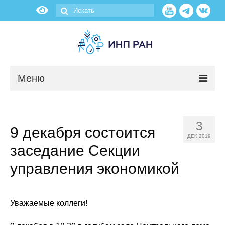
Меню
Новости
3
9 декабря состоится
О нас
ДЕК 2019
заседание Секции
Об институте
управления экономикой
Научные подразделения
Администрация
Уважаемые коллеги!