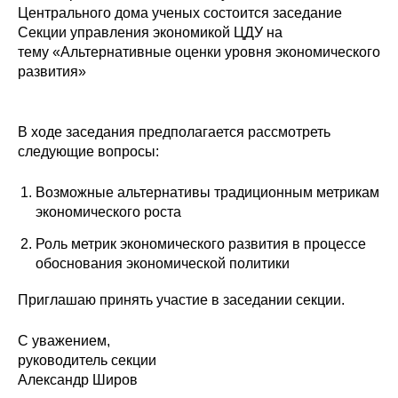
Сотрудники
Центрального дома ученых состоится заседание
Секции управления экономикой ЦДУ на
Отчетность
тему «Альтернативные оценки уровня экономического
развития»
Противодействие коррупции
В ходе заседания предполагается рассмотреть
Материалы для СМИ
следующие вопросы:
Публикации
Возможные альтернативы традиционным метрикам
экономического роста
Научная жизнь
Роль метрик экономического развития в процессе
Издания
обоснования экономической политики
Проблемы прогнозирования
Приглашаю принять участие в заседании секции.
О журнале
С уважением,
руководитель секции
Номера журналов
Александр Широв