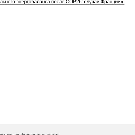
ального энергобаланса после COP26: случай Франции»
итика конфиденциальности