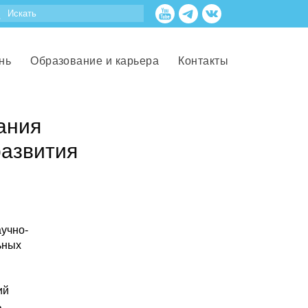
нь
Образование и карьера
Контакты
ания
развития
учно-
ьных
ий
ь