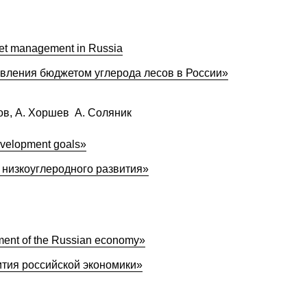
dget management in Russia
авления бюджетом углерода лесов в России»
елов, А. Хоршев А. Соляник
development goals»
 низкоуглеродного развития»
pment of the Russian economy»
ития российской экономики»