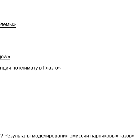
блемы»
sgow»
ции по климату в Глазго»
р? Результаты моделирования эмиссии парниковых газов»