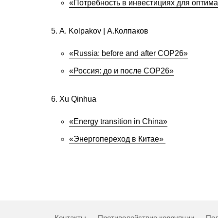
«Потребность в инвестициях для оптим
A. Kolpakov | А.Колпаков
«Russia: before and after COP26»
«Россия: до и после COP26»
Xu Qinhua
«Energy transition in China»
«Энергопереход в Китае»
Контакты
Противодействие коррупции
Пол