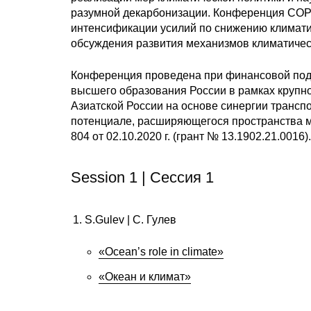
разумной декарбонизации. Конференция COP2
интенсификации усилий по снижению климатич
обсуждения развития механизмов климатическ
Конференция проведена при финансовой подд
высшего образования России в рамках крупн
Азиатской России на основе синергии трансп
потенциале, расширяющегося пространства 
804 от 02.10.2020 г. (грант № 13.1902.21.0016).
Session 1 | Сессия 1
S.Gulev | C. Гулев
«Ocean’s role in climate»
«Океан и климат»