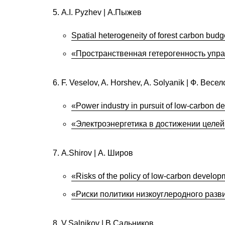
A.I. Pyzhev | А.Пыжев
Spatial heterogeneity of forest carbon bu
«Пространственная гетерогенность упр
F. Veselov, A. Horshev, A. Solyanik | Ф. Вес
«Power industry in pursuit of low-carbon 
«Электроэнергетика в достижении целей
A.Shirov | А. Широв
«Risks of the policy of low-carbon develo
«Риски политики низкоуглеродного разв
V.Salnikov | В.Сальников