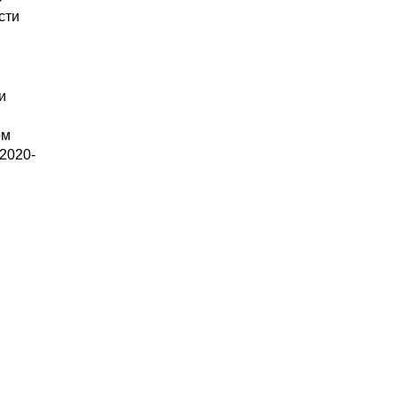
сти
и
ом
2020-