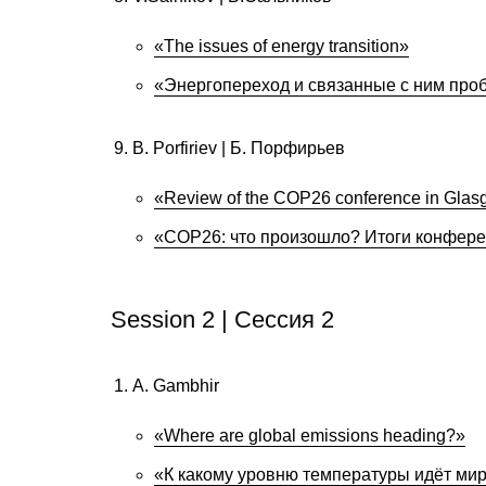
«The issues of energy transition»
«Энергопереход и связанные с ним про
B. Porfiriev | Б. Порфирьев
«Review of the COP26 conference in Gla
«COP26: что произошло? Итоги конферен
Session 2 | Сессия 2
A. Gambhir
«Where are global emissions heading?»
«К какому уровню температуры идёт ми