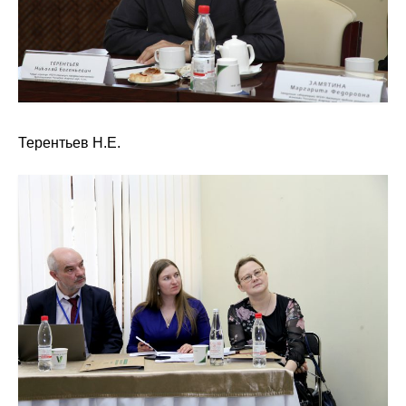
Общие требования
Стандарты оформления
Семинары
Энергетический семинар
Терентьев Н.Е.
Российско-французский семинар
ЦДУ
Отрасли и регионы
Inforum
Ученый совет
Материалы