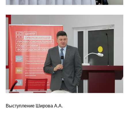
О совете
Регулярные прогнозы
Квартальный прогноз
Краткосрочный прогноз
Оценка индекса промышленного
производства
Российская Система Климатического
Мониторинга
Выступление Широва А.А.
Центр «Климатическая политика и
экономика России»
Образование и карьера