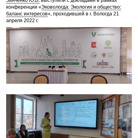
Зинченко Ю.В.
выступили с докладами в рамках
Сотрудники
конференции «
Эковологда: Экология и общество:
баланс интересов
«, проходившей в г. Вологда 21
Отчетность
апреля 2022 г.
Противодействие коррупции
Материалы для СМИ
Публикации
Научная жизнь
Издания
Проблемы прогнозирования
О журнале
Номера журналов