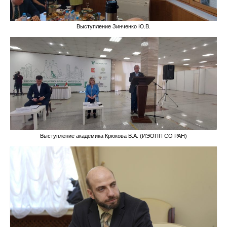
Редакционная этика
Выступление Зинченко Ю.В.
Информация для авторов
Общие требования
Стандарты оформления
Научные труды
О журнале
Выступление академика Крюкова В.А. (ИЭОПП СО РАН)
Выпуски
Редакционная этика
Информация для авторов