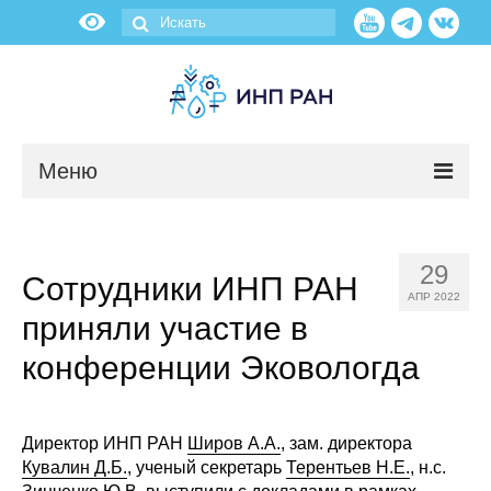
Меню
Новости
29
Сотрудники ИНП РАН
О нас
АПР 2022
приняли участие в
Об институте
конференции Эковологда
Научные подразделения
Администрация
Директор ИНП РАН
Широв А.А.
, зам. директора
Кувалин Д.Б.
, ученый секретарь
Терентьев Н.Е.
, н.с.