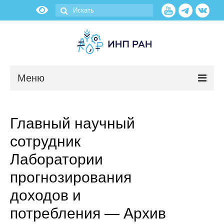
Меню
Новости
Главный научный
О нас
сотрудник
Об институте
Лаборатории
прогнозирования
Научные подразделения
доходов и
Администрация
потребления — Архив