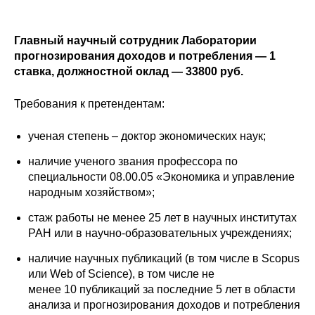
Сотрудники
Отчетность
Главный научный сотрудник Лаборатории
прогнозирования доходов и потребления — 1
ставка, должностной оклад — 33800 руб.
Противодействие коррупции
Требования к претендентам:
Материалы для СМИ
ученая степень – доктор экономических наук;
Публикации
наличие ученого звания профессора по
специальности 08.00.05 «Экономика и управление
Научная жизнь
народным хозяйством»;
Издания
стаж работы не менее 25 лет в научных институтах
РАН или в научно-образовательных учреждениях;
Проблемы прогнозирования
наличие научных публикаций (в том числе в Scopus
О журнале
или Web of Science), в том числе не
менее 10 публикаций за последние 5 лет в области
Номера журналов
анализа и прогнозирования доходов и потребления