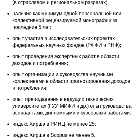
(в отраслевом и региональном разрезах);
Редакционная этика
наличие как минимум одной персональной или
коллективной рецензируемой монографии за
Информация для авторов
последние 5 лет;
Общие требования
опыт участия в исследовательских проектах
федеральных научных фондов (РФФИ и РНФ);
Стандарты оформления
опыт проведения экспертных работ в области
доходов и потребления;
Научные труды
опыт организации и руководства научными
О журнале
коллективами в области прогнозирования доходов
и потребления;
Выпуски
опыт преподавания в ведущих технических
университетах (ГУУ, МИФИ и др.) опыт руководства
Редакционная этика
аспирантами, дипломными и курсовыми работами.
индекс Хирша в РИНЦ не менее 25;
Информация для авторов
индекс Хирша в Scopus не менее 5.