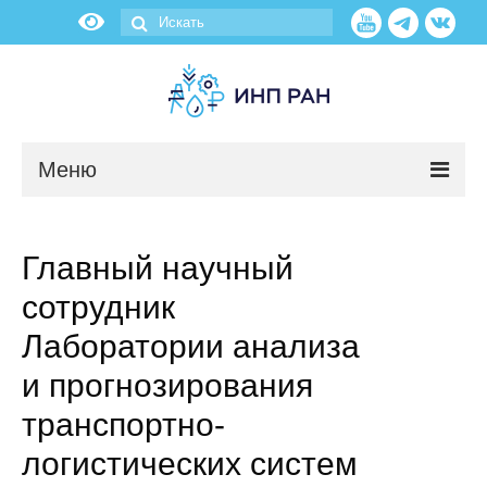
Меню
Новости
Главный научный
О нас
сотрудник
Об институте
Лаборатории анализа
и прогнозирования
Научные подразделения
транспортно-
Администрация
логистических систем