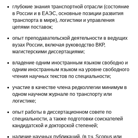
глубокие знания транспортной отрасли (состояние
Редакционная этика
в России и в ЕАЭС, основные позиции развития
транспорта в мире), логистики и управления
Информация для авторов
цепями поставок;
Общие требования
опыт преподавательской деятельности в ведущих
вузах России, включая руководство ВКР,
магистерскими диссертациями;
Стандарты оформления
владение одним иностранным языком свободно и
Научные труды
одним иностранным языком на уровне свободного
чтения научных текстов по специальности;
О журнале
участие в качестве члена редколлегии минимум в
одном научном журнале по транспорту или
Выпуски
логистике;
Редакционная этика
опыт работы в диссертационном совете по
специальности, а также подготовки соискателей
кандидатской и докторской степеней;
Информация для авторов
наличие научных публикаций, (в т.ч. Scopus или