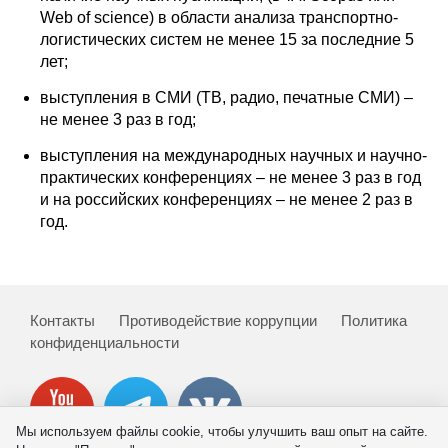
Общие требования
Web of science) в области анализа транспортно-
логистических систем не менее 15 за последние 5
Стандарты оформления
лет;
выступления в СМИ (ТВ, радио, печатные СМИ) –
Семинары
не менее 3 раз в год;
Энергетический семинар
выступления на международных научных и научно-
практических конференциях – не менее 3 раз в год
Российско-французский семинар
и на российских конференциях – не менее 2 раз в
год.
ЦДУ
Отрасли и регионы
Контакты
Противодействие коррупции
Политика
конфиденциальности
Inforum
Ученый совет
Мы используем файлы cookie, чтобы улучшить ваш опыт на сайте.
Материалы