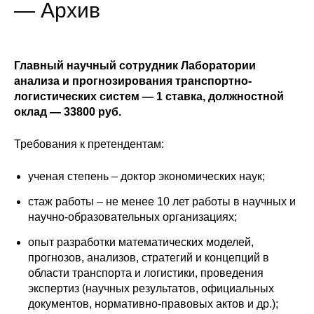
Сотрудники
— Архив
Отчетность
Главный научный сотрудник Лаборатории
Противодействие коррупции
анализа и прогнозирования транспортно-
логистических систем — 1 ставка, должностной
Материалы для СМИ
оклад — 33800 руб.
Публикации
Требования к претендентам:
ученая степень – доктор экономических наук;
Научная жизнь
стаж работы – не менее 10 лет работы в научных и
Издания
научно-образовательных организациях;
Проблемы прогнозирования
опыт разработки математических моделей,
прогнозов, анализов, стратегий и концепций в
О журнале
области транспорта и логистики, проведения
экспертиз (научных результатов, официальных
Номера журналов
документов, нормативно-правовых актов и др.);