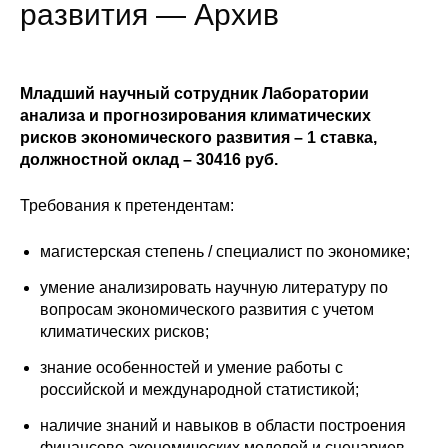
Сотрудники
развития — Архив
Отчетность
Младший научный сотрудник Лаборатории
Противодействие коррупции
анализа и прогнозирования климатических
рисков экономического развития – 1 ставка,
Материалы для СМИ
должностной оклад – 30416 руб.
Публикации
Требования к претендентам:
магистерская степень / специалист по экономике;
Научная жизнь
умение анализировать научную литературу по
Издания
вопросам экономического развития с учетом
климатических рисков;
Проблемы прогнозирования
знание особенностей и умение работы с
О журнале
российской и международной статистикой;
наличие знаний и навыков в области построения
Номера журналов
финансово-экономических моделей и сценариев