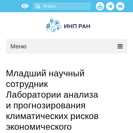
Меню
Новости
Младший научный
О нас
сотрудник
Об институте
Лаборатории анализа
и прогнозирования
Научные подразделения
климатических рисков
Администрация
экономического