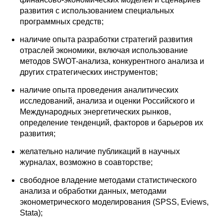
развития с использованием специальных
Редакционная этика
программных средств;
Информация для авторов
наличие опыта разработки стратегий развития
отраслей экономики, включая использование
Общие требования
методов SWOT-анализа, конкурентного анализа и
других стратегических инструментов;
Стандарты оформления
наличие опыта проведения аналитических
исследований, анализа и оценки Российского и
Научные труды
Международных энергетических рынков,
определение тенденций, факторов и барьеров их
О журнале
развития;
желательно наличие публикаций в научных
Выпуски
журналах, возможно в соавторстве;
Редакционная этика
свободное владение методами статистического
анализа и обработки данных, методами
эконометрического моделирования (SPSS, Eviews,
Информация для авторов
Stata);