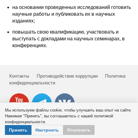
на основании проведенных исследований готовить
О совете
научные работы и публиковать их в научных
изданиях;
Регулярные прогнозы
повышать свою квалификацию, участвовать и
выступать с докладами на научных семинарах, в
Квартальный прогноз
конференциях.
Краткосрочный прогноз
Оценка индекса промышленного
Контакты
Противодействие коррупции
Политика
производства
конфиденциальности
Российская Система Климатического
Мониторинга
Мы используем файлы cookie, чтобы улучшить ваш опыт на сайте.
Центр «Климатическая политика и
Нажимая "Принять", вы соглашаетесь с нашей политикой
экономика России»
конфиденциальности.
© 2026 ИНП РАН
Принять
Настроить
Отклонить
Образование и карьера