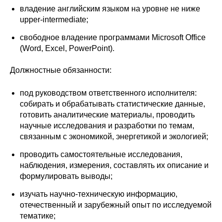
Общие требования
владение английским языком на уровне не ниже
upper-intermediate;
Стандарты оформления
свободное владение программами Microsoft Office
(Word, Excel, PowerPoint).
Семинары
Должностные обязанности:
Энергетический семинар
под руководством ответственного исполнителя:
Российско-французский семинар
собирать и обрабатывать статистические данные,
готовить аналитические материалы, проводить
ЦДУ
научные исследования и разработки по темам,
связанным с экономикой, энергетикой и экологией;
Отрасли и регионы
проводить самостоятельные исследования,
наблюдения, измерения, составлять их описание и
Inforum
формулировать выводы;
изучать научно-техническую информацию,
Ученый совет
отечественный и зарубежный опыт по исследуемой
тематике;
Материалы