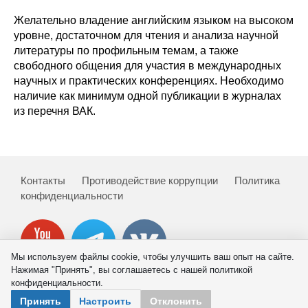
Редакционная этика
Желательно владение английским языком на высоком
уровне, достаточном для чтения и анализа научной
литературы по профильным темам, а также
Информация для авторов
свободного общения для участия в международных
научных и практических конференциях. Необходимо
Общие требования
наличие как минимум одной публикации в журналах
из перечня ВАК.
Стандарты оформления
Научные труды
О журнале
Контакты
Противодействие коррупции
Политика
конфиденциальности
Выпуски
Редакционная этика
Мы используем файлы cookie, чтобы улучшить ваш опыт на сайте.
Нажимая "Принять", вы соглашаетесь с нашей политикой
Информация для авторов
конфиденциальности.
© 2026 ИНП РАН
Принять
Настроить
Отклонить