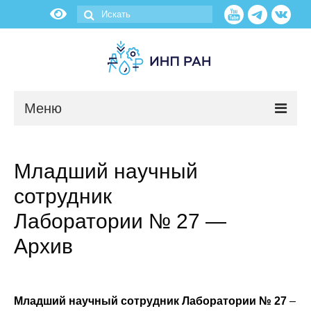
Меню
Новости
Младший научный
О нас
сотрудник
Об институте
Лаборатории № 27 —
Архив
Научные подразделения
Администрация
Младший научный сотрудник Лаборатории № 27
–