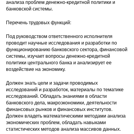
Сотрудники
анализа проблем денежно-кредитной политики и
банковской системы.
Отчетность
Перечень трудовых функций:
Противодействие коррупции
Под руководством ответственного исполнителя
проводит научные исследования и разработки по
Материалы для СМИ
функционированию банковского сектора, финансовой
системы, изучает вопросы денежно-кредитной
Публикации
политики центрального банка и анализирует ее
воздействие на экономику.
Научная жизнь
Должен знать цели и задачи проводимых
Издания
исследований и разработок, материалы по тематике
исследований. Обладать знаниями в области
Проблемы прогнозирования
банковского дела, макроэкономики, деятельности
финансовых рынков и финансовых институтов.
О журнале
Должен владеть математическими методами анализа
экономических проблем, обладать навыками
Номера журналов
статистических методов анализа массивов данных.