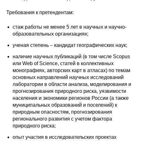
Сотрудники
Требования к претендентам:
Отчетность
стаж работы не менее 5 лет в научных и научно-
Противодействие коррупции
образовательных организациях;
ученая степень – кандидат географических наук;
Материалы для СМИ
наличие научных публикаций (в том числе Scopus
или Web of Science, статей в коллективных
Публикации
монографиях, авторских карт в атласах) по темам
основных направлений научных исследований
Научная жизнь
лаборатории в области анализа, моделирования и
прогнозирования природного риска, уязвимости
Издания
населения и экономики регионов России (а также
муниципальных образований и поселений) к
Проблемы прогнозирования
природным опасностям, прогнозирования
О журнале
регионального развития с учетом фактора
природного риска;
Номера журналов
опыт участия в исследовательских проектах