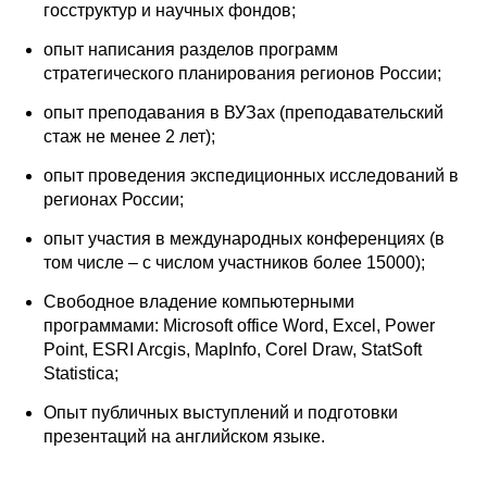
госструктур и научных фондов;
Редакционная этика
опыт написания разделов программ
стратегического планирования регионов России;
Информация для авторов
опыт преподавания в ВУЗах (преподавательский
Общие требования
стаж не менее 2 лет);
опыт проведения экспедиционных исследований в
Стандарты оформления
регионах России;
опыт участия в международных конференциях (в
Научные труды
том числе – с числом участников более 15000);
О журнале
Свободное владение компьютерными
программами: Microsoft office Word, Excel, Power
Выпуски
Point, ESRI Arcgis, MapInfo, Corel Draw, StatSoft
Statistica;
Редакционная этика
Опыт публичных выступлений и подготовки
презентаций на английском языке.
Информация для авторов