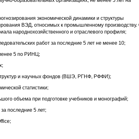
научно-образовательных организациях, не менее 5 лет на
рогнозирования экономической динамики и структуры
зирования ВЭД, относимых к промышленному производству.
риала народнохозяйственного и отраслевого профиля;
едовательских работ за последние 5 лет не менее 10;
менее 5 по РИНЦ;
х;
структур и научных фондов (ВШЭ, РГНФ, РФФИ);
мической статистики;
ьшого объема при подготовке учебников и монографий;
за последние 5 лет;
fice;