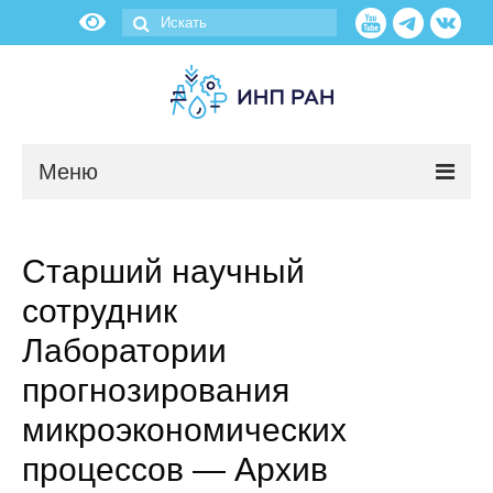
Меню
Новости
Старший научный
О нас
сотрудник
Об институте
Лаборатории
прогнозирования
Научные подразделения
микроэкономических
Администрация
процессов — Архив