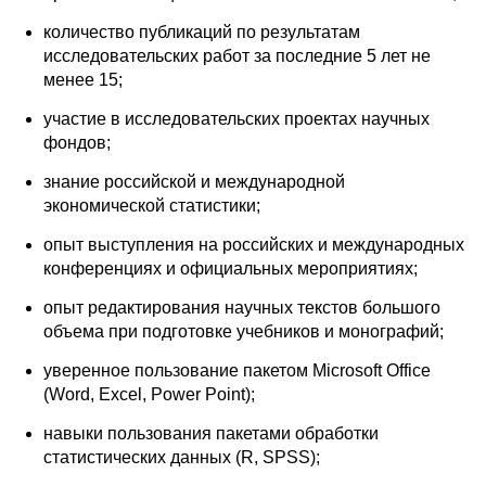
Редакционная этика
количество публикаций по результатам
исследовательских работ за последние 5 лет не
менее 15;
Информация для авторов
участие в исследовательских проектах научных
Общие требования
фондов;
знание российской и международной
Стандарты оформления
экономической статистики;
Научные труды
опыт выступления на российских и международных
конференциях и официальных мероприятиях;
О журнале
опыт редактирования научных текстов большого
объема при подготовке учебников и монографий;
Выпуски
уверенное пользование пакетом Microsoft Office
Редакционная этика
(Word, Excel, Power Point);
навыки пользования пакетами обработки
Информация для авторов
статистических данных (R, SPSS);