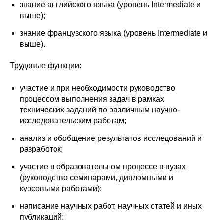
Общие требования
знание английского языка (уровень Intermediate и
выше);
Стандарты оформления
знание французского языка (уровень Intermediate и
выше).
Семинары
Трудовые функции:
Энергетический семинар
участие и при необходимости руководство
Российско-французский семинар
процессом выполнения задач в рамках
технических заданий по различным научно-
ЦДУ
исследовательским работам;
анализ и обобщение результатов исследований и
Отрасли и регионы
разработок;
участие в образовательном процессе в вузах
Inforum
(руководство семинарами, дипломными и
курсовыми работами);
Ученый совет
написание научных работ, научных статей и иных
Материалы
публикаций;