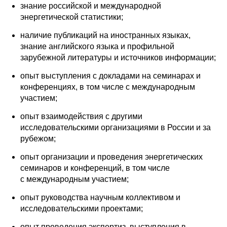
Общие требования
знание российской и международной
энергетической статистики;
Стандарты оформления
наличие публикаций на иностранных языках,
знание английского языка и профильной
Семинары
зарубежной литературы и источников информации;
Энергетический семинар
опыт выступления с докладами на семинарах и
конференциях, в том числе с международным
участием;
Российско-французский семинар
опыт взаимодействия с другими
ЦДУ
исследовательскими организациями в России и за
рубежом;
Отрасли и регионы
опыт организации и проведения энергетических
семинаров и конференций, в том числе
Inforum
с международным участием;
опыт руководства научным коллективом и
Ученый совет
исследовательскими проектами;
Материалы
опыт проведения экспертиз, выступления в