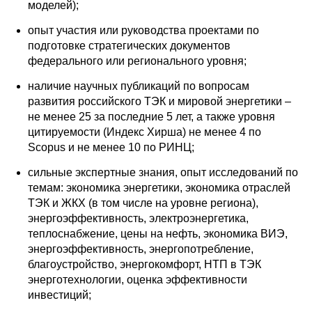
моделей);
Редакционная этика
опыт участия или руководства проектами по
подготовке стратегических документов
Информация для авторов
федерального или регионального уровня;
Общие требования
наличие научных публикаций по вопросам
развития российского ТЭК и мировой энергетики –
не менее 25 за последние 5 лет, а также уровня
Стандарты оформления
цитируемости (Индекс Хирша) не менее 4 по
Scopus и не менее 10 по РИНЦ;
Научные труды
сильные экспертные знания, опыт исследований по
О журнале
темам: экономика энергетики, экономика отраслей
ТЭК и ЖКХ (в том числе на уровне региона),
Выпуски
энергоэффективность, электроэнергетика,
теплоснабжение, цены на нефть, экономика ВИЭ,
энергоэффективность, энергопотребление,
Редакционная этика
благоустройство, энергокомфорт, НТП в ТЭК
энерготехнологии, оценка эффективности
Информация для авторов
инвестиций;