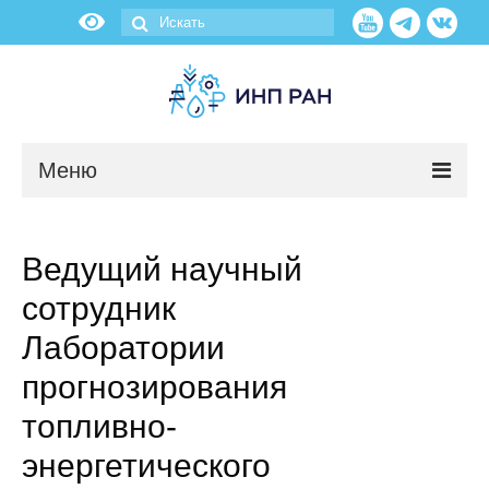
Меню
Новости
Ведущий научный
О нас
сотрудник
Об институте
Лаборатории
прогнозирования
Научные подразделения
топливно-
Администрация
энергетического