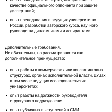
качестве официального оппонента при защите
О совете
диссертаций;
опыт преподавания в ведущих университетах
Регулярные прогнозы
России, разработки авторского курса, научного
руководства дипломниками и аспирантами.
Квартальный прогноз
Краткосрочный прогноз
Дополнительные требования.
Не обязательны, но рассматриваются как
Оценка индекса промышленного
дополнительное преимущество:
производства
опыт работы в коммерческих или консалтинговых
Российская Система Климатического
структурах, органах исполнительной власти, ВУЗах,
Мониторинга
в том числе ведущих исследовательских
университетах;
Центр «Климатическая политика и
опыт работы на должности руководителя
экономика России»
структурного подразделения;
Образование и карьера
опыт публичных выступлений в СМИ.