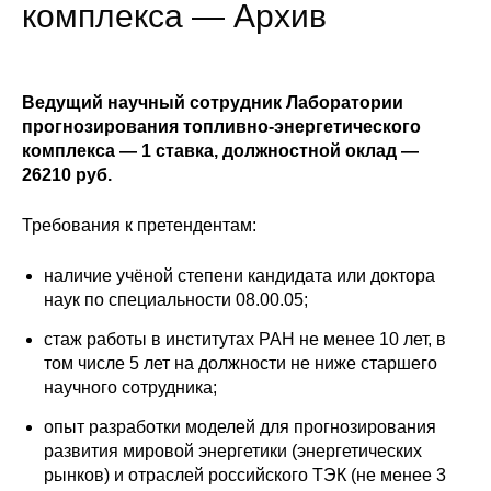
Сотрудники
комплекса — Архив
Отчетность
Ведущий научный сотрудник Лаборатории
Противодействие коррупции
прогнозирования топливно-энергетического
комплекса — 1 ставка, должностной оклад —
Материалы для СМИ
26210 руб.
Публикации
Требования к претендентам:
наличие учёной степени кандидата или доктора
Научная жизнь
наук по специальности 08.00.05;
Издания
стаж работы в институтах РАН не менее 10 лет, в
том числе 5 лет на должности не ниже старшего
Проблемы прогнозирования
научного сотрудника;
О журнале
опыт разработки моделей для прогнозирования
развития мировой энергетики (энергетических
Номера журналов
рынков) и отраслей российского ТЭК (не менее 3