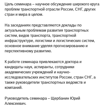
Сотрудники
Цель семинара – научное обсуждение широкого круга
проблем транспортной отрасли России, СНГ, других
Отчетность
стран и мира в целом.
Противодействие коррупции
На заседаниях представляются доклады по
актуальным проблемам развития транспортных
систем, видов транспорта, транспортной
Материалы для СМИ
инфраструктуре, логистики и логистических систем,
основное внимание уделяя прогнозированию и
Публикации
перспективному развитию.
Научная жизнь
К работе семинара привлекаются доктора и
кандидаты наук, аспиранты, сотрудники
Издания
академических учреждений и научно-
исследовательских институтов России, стран СНГ, а
Проблемы прогнозирования
также руководители транспортных ведомств и
компаний.
О журнале
Руководитель семинара – Щербанин Юрий
Номера журналов
Алексеевич.