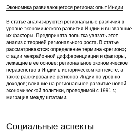
Экономика развивающегося региона: опыт Индии
Кафедра МФТИ
В статье анализируются региональные различия в
Кафедра МАДИ
уровне экономического развития Индии и вызвавшие
их факторы. Предпринята попытка увязать этот
Аспирантура
анализ с теорией регионального роста. В статье
рассматриваются: определение термина «регион»;
Об аспирантуре
стадии межрайонной дифференциации и факторы,
лежащие в ее основе; региональное экономическое
Поступление
неравенство в Индии в историческом контексте, а
также ранжирование регионов Индии по уровню
доходов; влияние на региональное развитие новой
Обучение
экономической политики, проводимой с 1991 г.;
миграция между штатами.
Нормативные документы
Диссертационный совет
Социальные аспекты
О совете