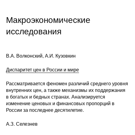
Редакционная этика
Макроэкономические
Информация для авторов
исследования
Общие требования
Стандарты оформления
В.А. Волконский, А.И. Кузовкин
Научные труды
Диспаритет цен в России и мире
О журнале
Рассматривается феномен различий среднего уровня
внутренних цен, а также механизмы их поддержания
Выпуски
в богатых и бедных странах. Анализируется
изменение ценовых и финансовых пропорций в
Редакционная этика
России за последнее десятилетие.
Информация для авторов
А.З. Селезнев