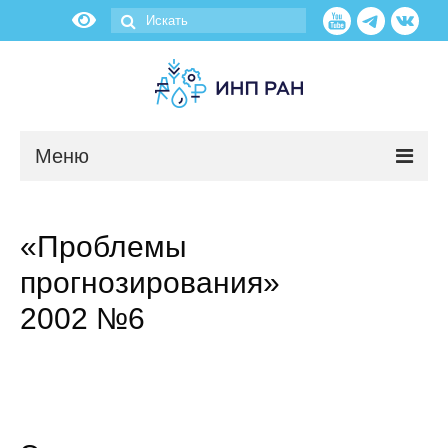
Меню
Новости
«Проблемы
О нас
прогнозирования»
Об институте
2002 №6
Научные подразделения
Администрация