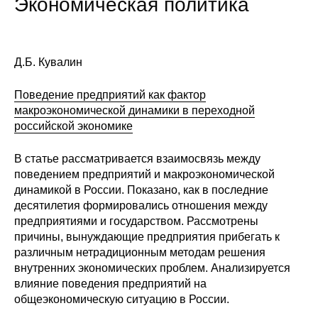
Экономическая политика
Сотрудники
Отчетность
Д.Б. Кувалин
Противодействие коррупции
Поведение предприятий как фактор
Материалы для СМИ
макроэкономической динамики в переходной
российской экономике
Публикации
В статье рассматривается взаимосвязь между
поведением предприятий и макроэкономической
Научная жизнь
динамикой в России. Показано, как в последние
десятилетия формировались отношения между
Издания
предприятиями и государством. Рассмотрены
причины, вынуждающие предприятия прибегать к
Проблемы прогнозирования
различным нетрадиционным методам решения
О журнале
внутренних экономических проблем. Анализируется
влияние поведения предприятий на
общеэкономическую ситуацию в России.
Номера журналов