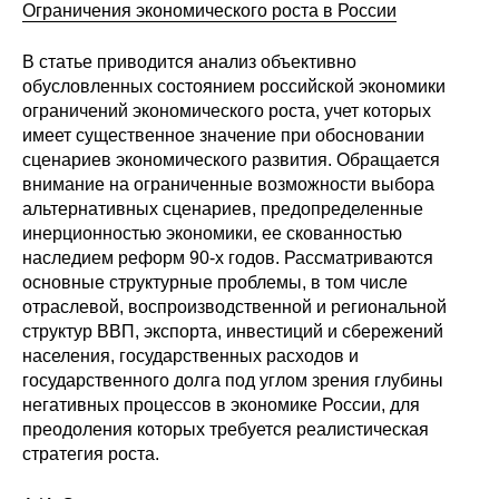
Общие требования
Ограничения экономического роста в России
Стандарты оформления
В статье приводится анализ объективно
обусловленных состоянием российской экономики
ограничений экономического роста, учет которых
Семинары
имеет существенное значение при обосновании
сценариев экономического развития. Обращается
Энергетический семинар
внимание на ограниченные возможности выбора
альтернативных сценариев, предопределенные
Российско-французский семинар
инерционностью экономики, ее скованностью
наследием реформ 90-х годов. Рассматриваются
ЦДУ
основные структурные проблемы, в том числе
отраслевой, воспроизводственной и региональной
Отрасли и регионы
структур ВВП, экспорта, инвестиций и сбережений
населения, государственных расходов и
государственного долга под углом зрения глубины
Inforum
негативных процессов в экономике России, для
преодоления которых требуется реалистическая
Ученый совет
стратегия роста.
Материалы