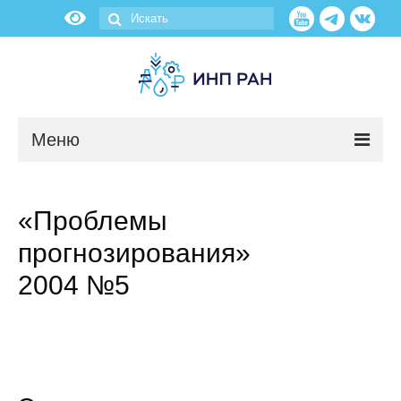
Меню
Новости
«Проблемы
О нас
прогнозирования»
Об институте
2004 №5
Научные подразделения
Администрация