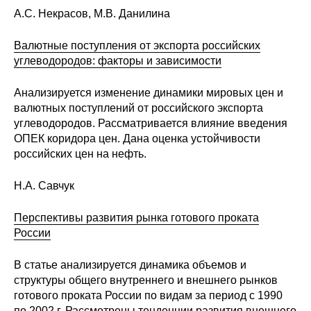
Общие требования
А.С. Некрасов, М.В. Данилина
Стандарты оформления
Валютные поступления от экспорта российских
углеводородов: факторы и зависимости
Семинары
Анализируется изменение динамики мировых цен и
Энергетический семинар
валютных поступлений от российского экспорта
углеводородов. Рассматривается влияние введения
Российско-французский семинар
ОПЕК коридора цен. Дана оценка устойчивости
российских цен на нефть.
ЦДУ
Н.А. Савчук
Отрасли и регионы
Перспективы развития рынка готового проката
России
Inforum
В статье анализируется динамика объемов и
Ученый совет
структуры общего внутреннего и внешнего рынков
готового проката России по видам за период с 1990
Материалы
по 2002 г. Рассмотрены тенденции развития внешнего