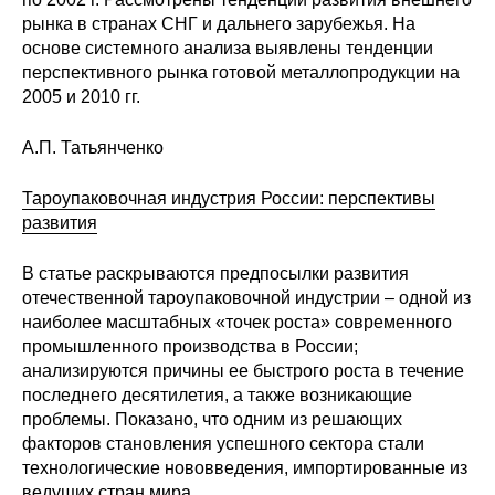
рынка в странах СНГ и дальнего зарубежья. На
О совете
основе системного анализа выявлены тенденции
перспективного рынка готовой металлопродукции на
Регулярные прогнозы
2005 и 2010 гг.
Квартальный прогноз
А.П. Татьянченко
Краткосрочный прогноз
Тароупаковочная индустрия России: перспективы
развития
Оценка индекса промышленного
В статье раскрываются предпосылки развития
производства
отечественной тароупаковочной индустрии – одной из
наиболее масштабных «точек роста» современного
Российская Система Климатического
промышленного производства в России;
Мониторинга
анализируются причины ее быстрого роста в течение
последнего десятилетия, а также возникающие
Центр «Климатическая политика и
проблемы. Показано, что одним из решающих
экономика России»
факторов становления успешного сектора стали
технологические нововведения, импортированные из
Образование и карьера
ведущих стран мира.