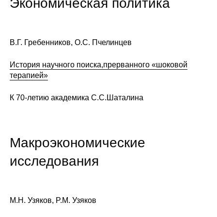
Экономическая политика
Сотрудники
Отчетность
В.Г. Гребенников, О.С. Пчелинцев
Противодействие коррупции
История научного поиска,прерванного «шоковой
Материалы для СМИ
терапией»
К 70-летию академика С.С.Шаталина
Публикации
Научная жизнь
Макроэкономические
Издания
исследования
Проблемы прогнозирования
О журнале
М.Н. Узяков, P.M. Узяков
Номера журналов