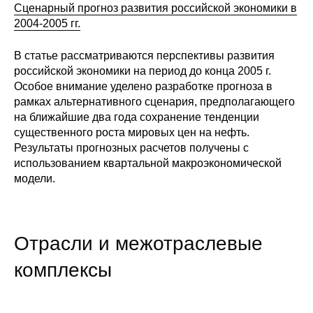
Сценарный прогноз развития российской экономики в
Редакционная этика
2004-2005 гг.
Информация для авторов
В статье рассматриваются перспективы развития
российской экономики на период до конца 2005 г.
Общие требования
Особое внимание уделено разработке прогноза в
рамках альтернативного сценария, предполагающего
на ближайшие два года сохранение тенденции
Стандарты оформления
существенного роста мировых цен на нефть.
Результаты прогнозных расчетов получены с
Научные труды
использованием квартальной макроэкономической
модели.
О журнале
Выпуски
Отрасли и межотраслевые
Редакционная этика
комплексы
Информация для авторов