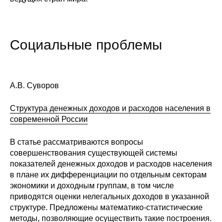
Кафедра МФТИ
Кафедра МАДИ
Социальные проблемы
Аспирантура
А.В. Суворов
Об аспирантуре
Структура денежных доходов и расходов населения в
Поступление
современной России
Обучение
В статье рассматриваются вопросы
совершенствования существующей системы
Нормативные документы
показателей денежных доходов и расходов населения
в плане их дифференциации по отдельным секторам
Диссертационный совет
экономики и доходным группам, в том числе
приводятся оценки нелегальных доходов в указанной
О совете
структуре. Предложены математико-статистические
методы, позволяющие осуществить такие построения.