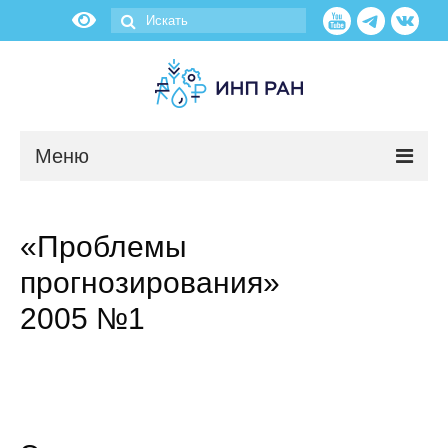
Меню
Новости
«Проблемы
О нас
прогнозирования»
Об институте
2005 №1
Научные подразделения
Администрация