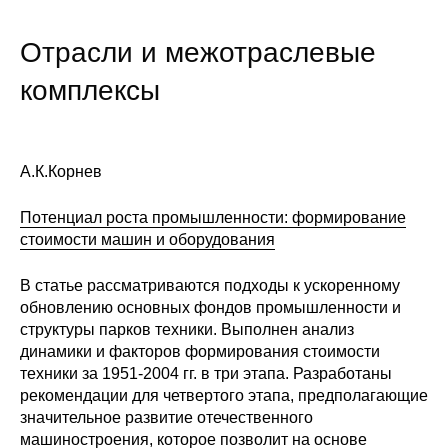
О совете
Отрасли и межотраслевые
комплексы
Регулярные прогнозы
Квартальный прогноз
А.К.Корнев
Краткосрочный прогноз
Потенциал роста промышленности: формирование
Оценка индекса промышленного
стоимости машин и оборудования
производства
В статье рассматриваются подходы к ускоренному
Российская Система Климатического
обновлению основных фондов промышленности и
Мониторинга
структуры парков техники. Выполнен анализ
динамики и факторов формирования стоимости
Центр «Климатическая политика и
техники за 1951-2004 гг. в три этапа. Разработаны
экономика России»
рекомендации для четвертого этапа, предполагающие
значительное развитие отечественного
Образование и карьера
машиностроения, которое позволит на основе