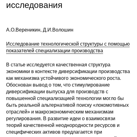
исследования
Редакционная этика
Информация для авторов
А.О.Вереникин, Д.И.Волошин
Общие требования
Исследование технологической структуры с помощью
показателей специализации производства
Стандарты оформления
В статье исследуется качественная структура
Научные труды
экономики в контексте диверсификации производства
как механизма устойчивого экономического роста.
О журнале
Обоснован вывод о том, что стимулирование
диверсификации выпуска для производств с
Выпуски
повышенной специализацией технологии могло бы
быть реальной альтернативой поиску «локомотивных
Редакционная этика
отраслей» и макроэкономическим механизмам
регулирования. В развитие идеи о взаимосвязи
теорий качественной неоднородности ресурсов и
Информация для авторов
специфических активов предлагается при