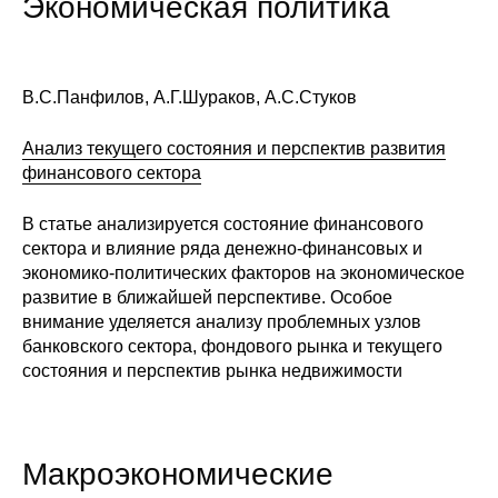
Экономическая политика
Сотрудники
Отчетность
В.С.Панфилов, А.Г.Шураков, А.С.Стуков
Противодействие коррупции
Анализ текущего состояния и перспектив развития
Материалы для СМИ
финансового сектора
В статье анализируется состояние финансового
Публикации
сектора и влияние ряда денежно-финансовых и
экономико-политических факторов на экономическое
Научная жизнь
развитие в ближайшей перспективе. Особое
внимание уделяется анализу проблемных узлов
Издания
банковского сектора, фондового рынка и текущего
состояния и перспектив рынка недвижимости
Проблемы прогнозирования
О журнале
Макроэкономические
Номера журналов