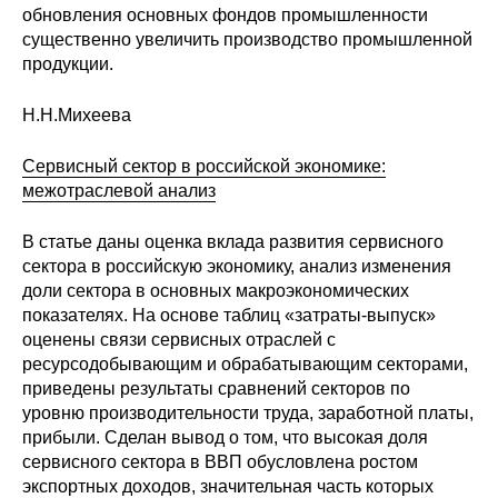
обновления основных фондов промышленности
Кафедра МФТИ
существенно увеличить производство промышленной
продукции.
Кафедра МАДИ
Н.Н.Михеева
Аспирантура
Сервисный сектор в российской экономике:
межотраслевой анализ
Об аспирантуре
В статье даны оценка вклада развития сервисного
Поступление
сектора в российскую экономику, анализ изменения
доли сектора в основных макроэкономических
Обучение
показателях. На основе таблиц «затраты-выпуск»
оценены связи сервисных отраслей с
Нормативные документы
ресурсодобывающим и обрабатывающим секторами,
приведены результаты сравнений секторов по
уровню производительности труда, заработной платы,
Диссертационный совет
прибыли. Сделан вывод о том, что высокая доля
О совете
сервисного сектора в ВВП обусловлена ростом
экспортных доходов, значительная часть которых