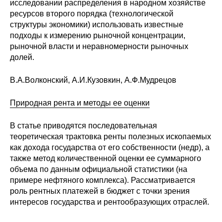
Общие требования
исследовании распределения в народном хозяйстве
ресурсов второго порядка (технологической
структуры экономики) использовать известные
Стандарты оформления
подходы к измерению рыночной концентрации,
рыночной власти и неравномерности рыночных
Семинары
долей.
Энергетический семинар
В.А.Волконский, А.И.Кузовкин, А.Ф.Мудрецов
Российско-французский семинар
Природная рента и методы ее оценки
ЦДУ
В статье приводятся последовательная
теоретическая трактовка ренты полезных ископаемых
Отрасли и регионы
как дохода государства от его собственности (недр), а
также метод количественной оценки ее суммарного
объема по данным официальной статистики (на
Inforum
примере нефтяного комплекса). Рассматривается
роль рентных платежей в бюджет с точки зрения
Ученый совет
интересов государства и рентообразующих отраслей.
Материалы