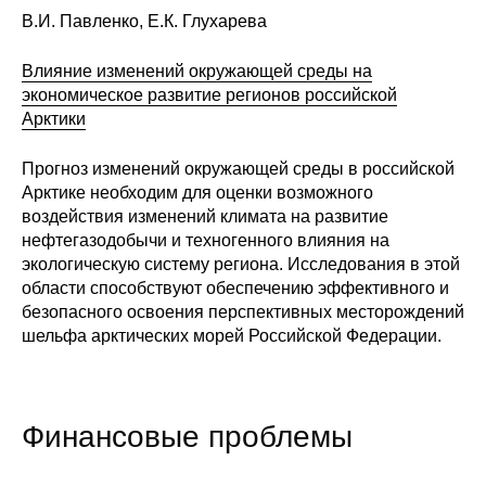
В.И. Павленко, Е.К. Глухарева
Кафедра МФТИ
Влияние изменений окружающей среды на
Кафедра МАДИ
экономическое развитие регионов российской
Арктики
Аспирантура
Прогноз изменений окружающей среды в российской
Об аспирантуре
Арктике необходим для оценки возможного
воздействия изменений климата на развитие
нефтегазодобычи и техногенного влияния на
Поступление
экологическую систему региона. Исследования в этой
области способствуют обеспечению эффективного и
Обучение
безопасного освоения перспективных месторождений
шельфа арктических морей Российской Федерации.
Нормативные документы
Диссертационный совет
Финансовые проблемы
О совете