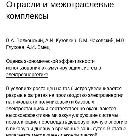
Общие требования
Отрасли и межотраслевые
комплексы
Стандарты оформления
Семинары
В.А. Волконский, А.И. Кузовкин, В.М. Чаховский, М.В.
Энергетический семинар
Глухова, А.И. Емец
Российско-французский семинар
Оценка экономической эффективности
использования аккумулирующих систем в
ЦДУ
электроэнергетике
В условиях роста цен на газ быстро увеличивается
Отрасли и регионы
разрыв в затратах на производство электроэнергии
на пиковых (и полупиковых) и базовых
Inforum
электростанциях и соответственно оказываются
высокоэффективными аккумулирующие системы,
Ученый совет
позволяющие перемещать дешевую ночную энергию
в пиковую и дневную временн›е зоны суток. В статье
Материалы
излагается метод оценки экономической