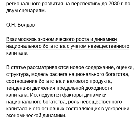
регионального развития на перспективу до 2030 г. по
Редакционная этика
двум сценариям.
Информация для авторов
О.Н. Болдов
Общие требования
Взаимосвязь экономического роста и динамики
национального богатства с учетом невещественного
Стандарты оформления
капитала
В статье рассматриваются новое содержание, оценки,
Научные труды
структура, модель расчета национального богатства,
соотношение богатства и валового продукта,
О журнале
тенденция движения предельной доходности
капитала. Исследуются факторы динамики
Выпуски
национального богатства, роль невещественного
капитала и его основных составляющих в ускорении
Редакционная этика
экономической динамики.
Информация для авторов