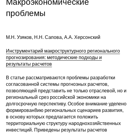
Макроэкономические
Сотрудники
проблемы
Отчетность
Противодействие коррупции
М.Н. Узяков, Н.Н. Сапова, А.А. Херсонский
Материалы для СМИ
Инструментарий макроструктурного регионального
прогнозирования: методические подходы и
Публикации
результаты расчетов
Научная жизнь
В статье рассматриваются проблемы разработки
согласованной системы прогнозных расчетов,
Издания
позволяющей представить не только отраслевой, но и
региональный срез российской экономики на
Проблемы прогнозирования
долгосрочную перспективу. Особое внимание уделено
формирован8ию региональных сценариев развития,
О журнале
в основу которых предлагается положить
территориальную структуру народнохозяйственных
Номера журналов
инвестиций. Приведены результаты расчетов