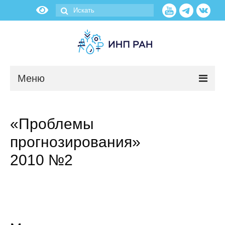
Меню
Новости
«Проблемы
О нас
прогнозирования»
Об институте
2010 №2
Научные подразделения
Администрация