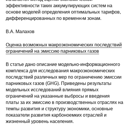
эффективности таких аккумулирующих систем на
О совете
основе моделей определения оптимальных тарифов,
дифференцированных по временн›м зонам.
Регулярные прогнозы
В.А. Малахов
Квартальный прогноз
Оценка возможных макроэкономических последствий
ограничений на эмиссию парниковых газов
Краткосрочный прогноз
В статье дано описание модельно-информационного
Оценка индекса промышленного
комплекса для исследования макроэкономических
производства
последствий различных мер по ограничению эмиссии
парниковых газов (GHG). Приведены результаты
Российская Система Климатического
модельных исследований влияния прямых
Мониторинга
ограничений на указанные выбросы и введения
платы за их эмиссию в производственных отраслях на
Центр «Климатическая политика и
темпы развития и структуру экономики, основные
экономика России»
показатели развития карбоноемких отраслей и
жизненный уровень населения.
Образование и карьера