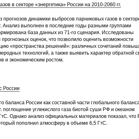
ов в секторе «энергетика» России на 2010-2060 гг.
з прогнозов динамики выбросов парниковых газов в сектор
г. Анализ выполнен в последние годы разными группами
формирована база данных из 71-го сценария. Исследованы
 прогнозных оценок, что позволило оценить возможности
ацию «пространства решений»: различных сочетаний повы
леродных технологий, а также выявить характер обратной с
в и экономическим ростом.
с России
го баланса России как составной части глобального баланса
 г. поглощение углекислого газа биотой суши РФ и океаном
ГтС. Однако анализ официальных материалов показал, что 
который пополнил атмосферу в объеме 6,5 ГтС.