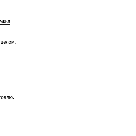
бежья
 целом.
говлю.