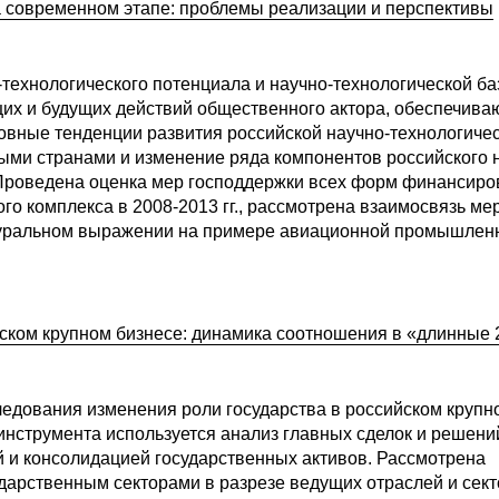
а современном этапе: проблемы реализации и перспективы
технологического потенциала и научно-технологической ба
их и будущих действий общественного актора, обеспечив
овные тенденции развития российской научно-технологиче
ыми странами и изменение ряда компонентов российского 
. Проведена оценка мер господдержки всех форм финансир
го комплекса в 2008-2013 гг., рассмотрена взаимосвязь ме
атуральном выражении на примере авиационной промышленн
ском крупном бизнесе: динамика соотношения в «длинные 
ледования изменения роли государства в российском крупн
о инструмента используется анализ главных сделок и решени
 и консолидацией государственных активов. Рассмотрена
дарственным секторами в разрезе ведущих отраслей и сек