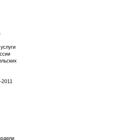
в
 услуги
оссии
ельских
-2011
модели