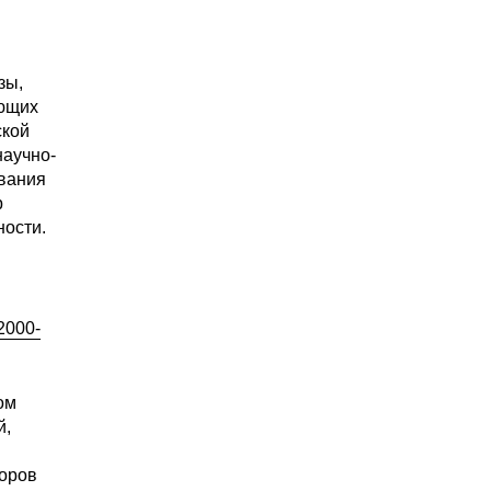
зы,
ающих
ской
научно-
ования
р
ости.
2000-
ом
й,
торов