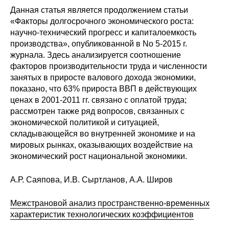
Общие требования
Данная статья является продолжением статьи
«Факторы долгосрочного экономического роста:
Стандарты оформления
научно-технический прогресс и капиталоемкость
производства», опубликованной в No 5-2015 г.
Семинары
журнала. Здесь анализируется соотношение
факторов производительности труда и численности
Энергетический семинар
занятых в приросте валового дохода экономики,
показано, что 63% прироста ВВП в действующих
Российско-французский семинар
ценах в 2001-2011 гг. связано с оплатой труда;
рассмотрен также ряд вопросов, связанных с
экономической политикой и ситуацией,
ЦДУ
складывающейся во внутренней экономике и на
мировых рынках, оказывающих воздействие на
Отрасли и регионы
экономический рост национальной экономики.
Inforum
А.Р. Саяпова, И.В. Сыртланов, А.А. Широв
Ученый совет
Межстрановой анализ пространственно-временных
характеристик технологических коэффициентов
Материалы