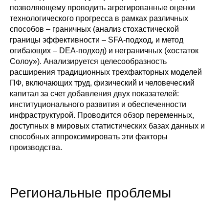
позволяющему проводить агрегированные оценки
Кафедра МФТИ
технологического прогресса в рамках различных
способов – граничных (анализ стохастической
Кафедра МАДИ
границы эффективности – SFA-подход, и метод
огибающих – DEA-подход) и неграничных («остаток
Солоу»). Анализируется целесообразность
Аспирантура
расширения традиционных трехфакторных моделей
ПФ, включающих труд, физический и человеческий
Об аспирантуре
капитал за счет добавления двух показателей:
институционального развития и обеспеченности
Поступление
инфраструктурой. Проводится обзор переменных,
доступных в мировых статистических базах данных и
Обучение
способных аппроксимировать эти факторы
производства.
Нормативные документы
Диссертационный совет
Региональные проблемы
О совете