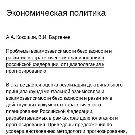
Сотрудники
Экономическая политика
Отчетность
Противодействие коррупции
А.А. Кокошин, В.И. Бартенев
Материалы для СМИ
Проблемы взаимозависимости безопасности и
развития в стратегическом планировании в
Публикации
российской федерации: от целеполагания к
прогнозированию
Научная жизнь
В статье дается оценка реализации доктринального
Издания
принципа фундаментальной взаимосвязи и
взаимозависимости безопасности и развития в
Проблемы прогнозирования
действующих документах стратегического
планирования Российской Федерации,
О журнале
разрабатываемых в рамках фаз целеполагания и
прогнозирования. Приведены предложения по
Номера журналов
усовершенствованию методологии прогнозирования,