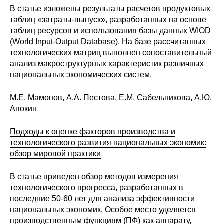
В статье изложены результаты расчетов продуктовых
О совете
таблиц «затраты-выпуск», разработанных на основе
таблиц ресурсов и использования базы данных WIOD
(World Input-Output Database). На базе рассчитанных
Регулярные прогнозы
технологических матриц выполнен сопоставительный
анализ макроструктурных характеристик различных
Квартальный прогноз
национальных экономических систем.
Краткосрочный прогноз
М.Е. Мамонов, А.А. Пестова, Е.М. Сабельникова, А.Ю.
Апокин
Оценка индекса промышленного
производства
Подходы к оценке факторов производства и
технологического развития национальных экономик:
Российская Система Климатического
обзор мировой практики
Мониторинга
В статье приведен обзор методов измерения
Центр «Климатическая политика и
технологического прогресса, разработанных в
экономика России»
последние 50-60 лет для анализа эффективности
национальных экономик. Особое место уделяется
Образование и карьера
производственным функциям (ПФ) как аппарату,