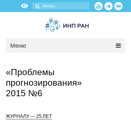
Меню
Новости
«Проблемы
О нас
прогнозирования»
Об институте
2015 №6
Научные подразделения
ЖУРНАЛУ — 25 ЛЕТ
Администрация