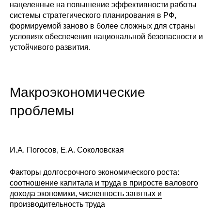
нацеленные на повышение эффективности работы
Редакционная этика
системы стратегического планирования в РФ,
формируемой заново в более сложных для страны
условиях обеспечения национальной безопасности и
Информация для авторов
устойчивого развития.
Общие требования
Стандарты оформления
Макроэкономические
Научные труды
проблемы
О журнале
И.А. Погосов, Е.А. Соколовская
Выпуски
Факторы долгосрочного экономического роста:
Редакционная этика
соотношение капитала и труда в приросте валового
дохода экономики, численность занятых и
Информация для авторов
производительность труда