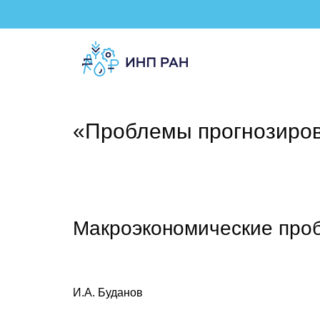
«Проблемы прогнозиро
Макроэкономические про
И.А. Буданов