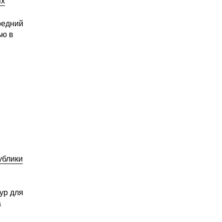
ях
редний
ью в
ублики
ур для
а