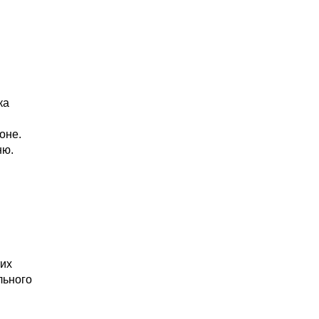
ка
оне.
ню.
тих
льного