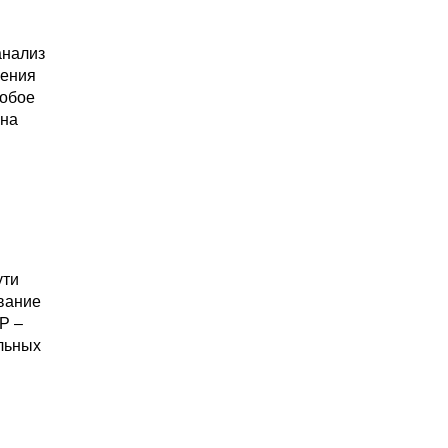
анализ
нения
собое
 на
ути
вание
Р –
льных