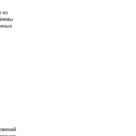
е из
блемы
онных
ложений