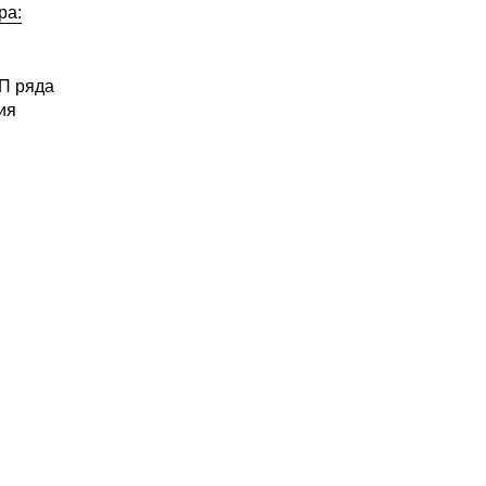
ра:
ВП ряда
ия