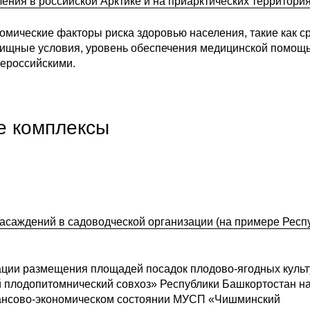
ния в российской Арктике и на приарктических территори
омические факторы риска здоровью населения, такие как с
ищные условия, уровень обеспечения медицинской помощ
щероссийскими.
е комплексы
саждений в садоводческой организации (на примере Респ
ации размещения площадей посадок плодово-ягодных культ
 плодопитомнический совхоз» Республики Башкортостан н
нансово-экономическом состоянии МУСП «Чишминский