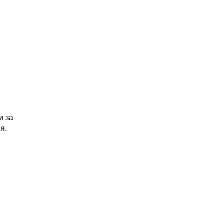
и за
я.