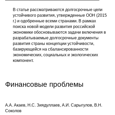
Общие требования
В статье рассматриваются долгосрочные цели
Стандарты оформления
устойчивого развития, утвержденные ООН (2015
г.) и одобренные всеми странами. В рамках
Семинары
поиска новой модели развития российской
экономики обосновываются задачи включения в
Энергетический семинар
разрабатываемые долгосрочные документы
развития страны концепции устойчивости,
базирующейся на сбалансированности
Российско-французский семинар
экономических, социальных и экологических
компонент.
ЦДУ
Отрасли и регионы
Финансовые проблемы
Inforum
Ученый совет
А.А. Акаев, Н.С. Зиядуллаев, А.И. Сарыгулов, В.Н.
Соколов
Материалы