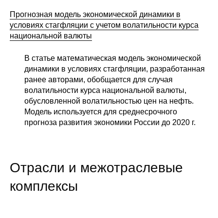
Прогнозная модель экономической динамики в
О совете
условиях стагфляции с учетом волатильности курса
национальной валюты
Регулярные прогнозы
В статье математическая модель экономической
Квартальный прогноз
динамики в условиях стагфляции, разработанная
ранее авторами, обобщается для случая
Краткосрочный прогноз
волатильности курса национальной валюты,
обусловленной волатильностью цен на нефть.
Оценка индекса промышленного
Модель используется для среднесрочного
производства
прогноза развития экономики России до 2020 г.
Российская Система Климатического
Мониторинга
Отрасли и межотраслевые
Центр «Климатическая политика и
комплексы
экономика России»
Образование и карьера