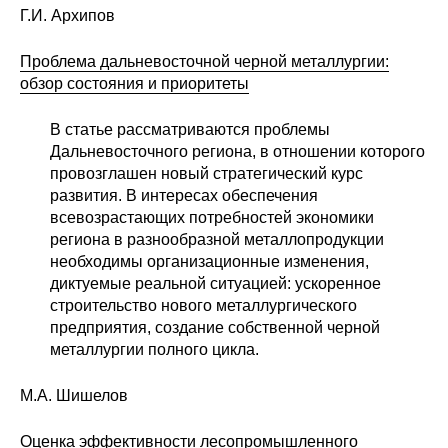
Г.И. Архипов
Кафедра МФТИ
Проблема дальневосточной черной металлургии:
Кафедра МАДИ
обзор состояния и приоритеты
В статье рассматриваются проблемы
Аспирантура
Дальневосточного региона, в отношении которого
Об аспирантуре
провозглашен новый стратегический курс
развития. В интересах обеспечения
всевозрастающих потребностей экономики
Поступление
региона в разнообразной металлопродукции
необходимы организационные изменения,
Обучение
диктуемые реальной ситуацией: ускоренное
строительство нового металлургического
Нормативные документы
предприятия, создание собственной черной
металлургии полного цикла.
Диссертационный совет
М.А. Шишелов
О совете
Оценка эффективности лесопромышленного