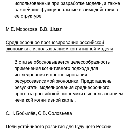
использованные при разработке модели, а также
Редакционная этика
важнейшие функциональные взаимодействия в
ее структуре.
Информация для авторов
М.Е. Морозова, В.В. Шмат
Общие требования
Среднесрочное прогнозирование российской
Стандарты оформления
экономики с использованием когнитивной модели
В статье обосновывается целесообразность
Научные труды
применения когнитивного подхода для
исследования и прогнозирования
О журнале
ресурсозависимой экономики. Представлены
результаты моделирования среднесрочного
Выпуски
прогноза российской экономики с использованием
нечеткой когнитивной карты.
Редакционная этика
С.Н. Бобылёв, С.В. Соловьёва
Информация для авторов
Цели устойчивого развития для будущего России