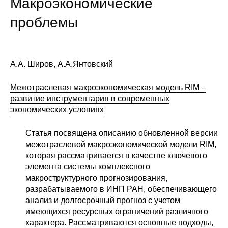
Макроэкономические
Сотрудники
проблемы
Отчетность
Противодействие коррупции
А.А. Широв, А.А.Янтовский
Материалы для СМИ
Межотраслевая макроэкономическая модель RIM –
развитие инструментария в современных
Публикации
экономических условиях
Научная жизнь
Статья посвящена описанию обновленной версии
межотраслевой макроэкономической модели RIM,
Издания
которая рассматривается в качестве ключевого
элемента системы комплексного
Проблемы прогнозирования
макроструктурного прогнозирования,
разрабатываемого в ИНП РАН, обеспечивающего
О журнале
анализ и долгосрочный прогноз с учетом
имеющихся ресурсных ограничений различного
Номера журналов
характера. Рассматриваются основные подходы,