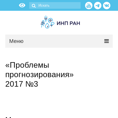
Меню
Новости
«Проблемы
О нас
прогнозирования»
Об институте
2017 №3
Научные подразделения
Администрация