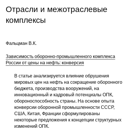
Отрасли и межотраслевые
Кафедра МФТИ
комплексы
Кафедра МАДИ
Аспирантура
Фальцман В.К.
Об аспирантуре
Зависимость оборонно-промышленного комплекса
России от цены на нефть: конверсия
Поступление
В статье анализируется влияние обрушения
Обучение
мировых цен на нефть на сокращение оборонного
бюджета, производства вооружений, на
Нормативные документы
инновационный и кадровый потенциалы ОПК,
обороноспособность страны. На основе опыта
Диссертационный совет
конверсии оборонной промышленности СССР,
США, Китая, Франции сформулированы
О совете
некоторые предложения к концепции структурных
изменений ОПК.