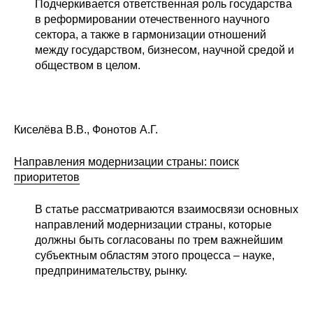
Подчеркивается ответственная роль государства
в реформировании отечественного научного
О совете
сектора, а также в гармонизации отношений
между государством, бизнесом, научной средой и
Регулярные прогнозы
обществом в целом.
Квартальный прогноз
Краткосрочный прогноз
Киселёва В.В., Фонотов А.Г.
Оценка индекса промышленного
Направления модернизации страны: поиск
производства
приоритетов
Российская Система Климатического
В статье рассматриваются взаимосвязи основных
Мониторинга
направлений модернизации страны, которые
должны быть согласованы по трем важнейшим
субъектным областям этого процесса – науке,
Центр «Климатическая политика и
предпринимательству, рынку.
экономика России»
Образование и карьера