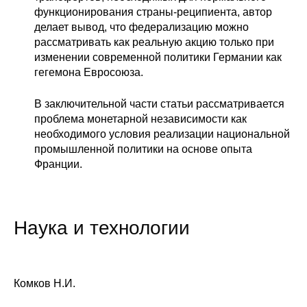
функционирования страны-реципиента, автор
Редакционная этика
делает вывод, что федерализацию можно
рассматривать как реальную акцию только при
Информация для авторов
изменении современной политики Германии как
гегемона Евросоюза.
Общие требования
В заключительной части статьи рассматривается
Стандарты оформления
проблема монетарной независимости как
необходимого условия реализации национальной
промышленной политики на основе опыта
Научные труды
Франции.
О журнале
Выпуски
Наука и технологии
Редакционная этика
Информация для авторов
Комков Н.И.