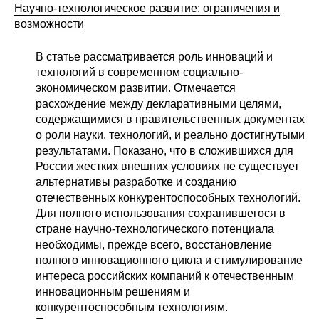
Общие требования
Научно-технологическое развитие: ограничения и
возможности
Стандарты оформления
В статье рассматривается роль инноваций и
технологий в современном социально-
Семинары
экономическом развитии. Отмечается
Энергетический семинар
расхождение между декларативными целями,
содержащимися в правительственных документах
о роли науки, технологий, и реально достигнутыми
Российско-французский семинар
результатами. Показано, что в сложившихся для
России жестких внешних условиях не существует
ЦДУ
альтернативы разработке и созданию
отечественных конкурентоспособных технологий.
Отрасли и регионы
Для полного использования сохранившегося в
стране научно-технологического потенциала
необходимы, прежде всего, восстановление
Inforum
полного инновационного цикла и стимулирование
интереса российских компаний к отечественным
Ученый совет
инновационным решениям и
конкурентоспособным технологиям.
Материалы