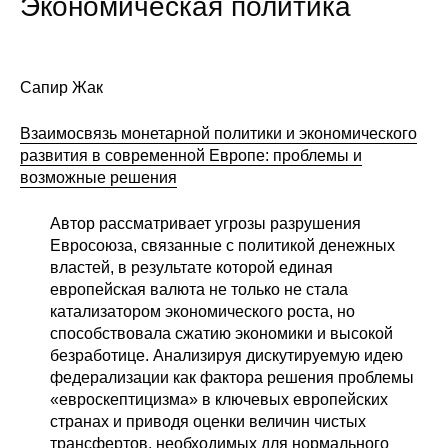
Экономическая политика
Сотрудники
Отчетность
Сапир Жак
Противодействие коррупции
Взаимосвязь монетарной политики и экономического
Материалы для СМИ
развития в современной Европе: проблемы и
возможные решения
Публикации
Автор рассматривает угрозы разрушения
Евросоюза, связанные с политикой денежных
Научная жизнь
властей, в результате которой единая
европейская валюта не только не стала
Издания
катализатором экономического роста, но
способствовала сжатию экономики и высокой
Проблемы прогнозирования
безработице. Анализируя дискутируемую идею
О журнале
федерализации как фактора решения проблемы
«евроскептицизма» в ключевых европейских
странах и приводя оценки величин чистых
Номера журналов
трансфертов, необходимых для нормального