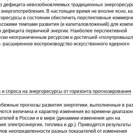
го дефицита невозобновляемых традиционных энергоресур
а энергопотребления. В настоящее время не вполне ясно, к
оресурсы в состоянии обеспечить перспективные коммерч
ысокими темпами развития (и капиталовложений) для комп
о дефицита первичной энергии. Наиболее перспективной
ески неограниченным ресурсом и достигшей «полупромыш
 – расширенное воспроизводство искусственного ядерного
и спроса на энергоресурсы от горизонта прогнозирования
рубежные прогнозы развития энергетики, выполненные в ра
дуются величина и характер изменения во времени диапазо
телей в России и в мире (динамики изменения цен на
ия электроэнергии, топлива и др.). Приводятся результаты
алов неопределенности разных показателей от изменения