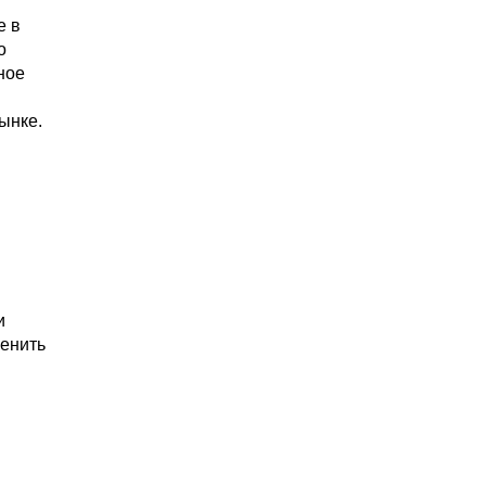
е в
о
ное
ынке.
и
енить