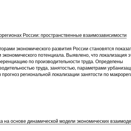
рорегионах России: пространственные взаимозависимости
торами экономического развития России становятся показа
 экономического потенциала. Выявлено, что локализация э
еренциацию по производительности труда. Определены
одительностью труда, занятостью, параметрами урбанизац
 прогноз региональной локализации занятости по макроре
ка на основе динамической модели экономических взаимод