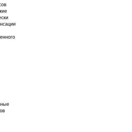
сов
акие
ески
енсации
ленного
зные
нов