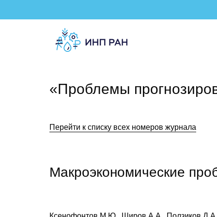
«Проблемы прогнозиро
Перейти к списку всех номеров журнала
Макроэкономические про
Ксенофонтов М.Ю., Широв А.А., Ползиков Д.А.