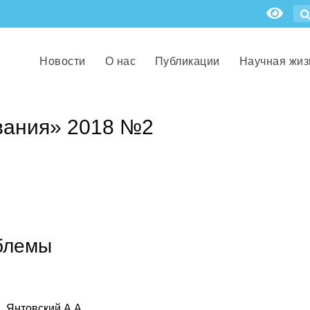
Новости
О нас
Публикации
Научная жиз
вания» 2018 №2
блемы
, Янтовский А.А.