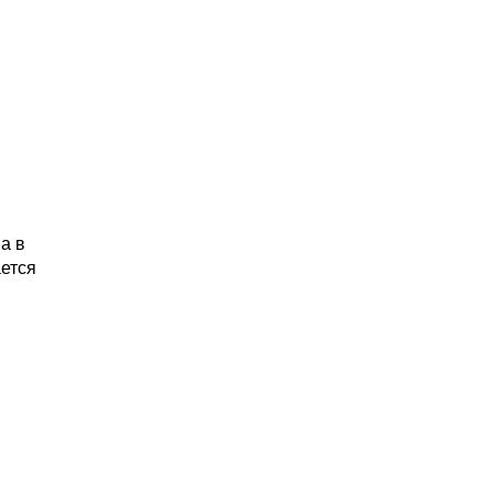
а в
ется