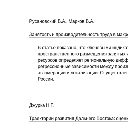
Русановский В.А., Марков В.А.
Занятость и производительность труда в мак
В статье показано, что ключевыми индика
пространственного размещения занятых и
ресурсов определяет региональную дифф
регрессионные зависимости между произв
агломерации и локализации. Осуществлен
России.
Джурка Н.Г.
Траектории развития Дальнего Востока: оцен