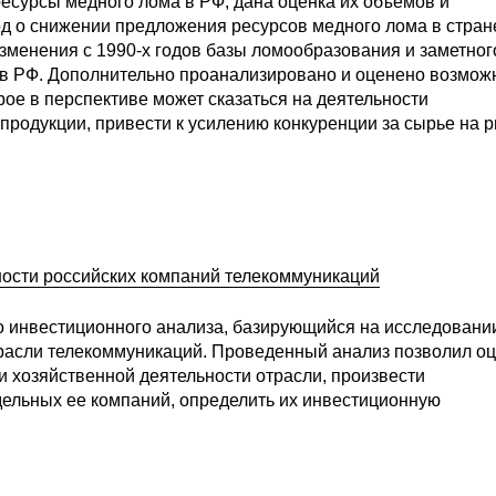
есурсы медного лома в РФ, дана оценка их объемов и
од о снижении предложения ресурсов медного лома в стран
зменения с 1990-х годов базы ломообразования и заметног
 в РФ. Дополнительно проанализировано и оценено возмож
ое в перспективе может сказаться на деятельности
родукции, привести к усилению конкуренции за сырье на р
ости российских компаний телекоммуникаций
о инвестиционного анализа, базирующийся на исследовани
асли телекоммуникаций. Проведенный анализ позволил оц
 хозяйственной деятельности отрасли, произвести
ельных ее компаний, определить их инвестиционную