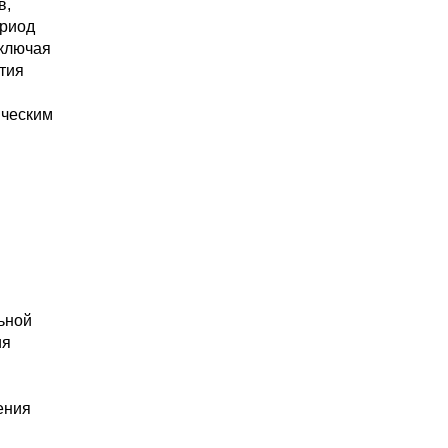
в,
ериод
включая
тия
ическим
ьной
ия
ения