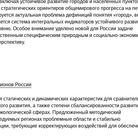
включая устойчивое развитие городов и населенных пункто
 стратегических ориентиров общемирового прогресса на п
изируется актуальная проблема дефиниций понятия «город», 
ается система интегральных индикаторов устойчивого разви
овню. Особое внимание уделено новой для России задаче
чественным специфическим природным и социально-эконом
ерспективу.
гионов России
я статических и динамических характеристик для сравнител
ого развития, а также степени сбалансированности развит
 экологической сферах. Предложенный методический
ледуемых регионах проблемные области и стабильно
ции, требующие корректирующих воздействий для обеспеч