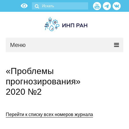
Меню
Новости
«Проблемы
О нас
прогнозирования»
Об институте
2020 №2
Научные подразделения
Перейти к списку всех номеров журнала
Администрация