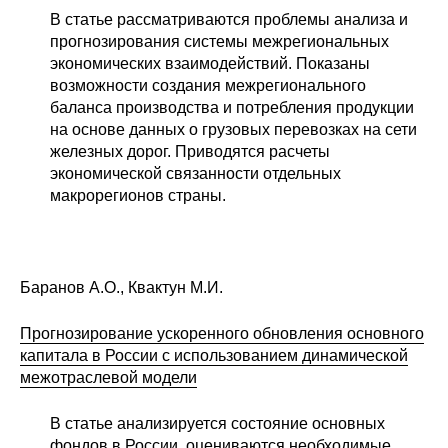
В статье рассматриваются проблемы анализа и
Кафедра МФТИ
прогнозирования системы межрегиональных
экономических взаимодействий. Показаны
Кафедра МАДИ
возможности создания межрегионального
баланса производства и потребления продукции
на основе данных о грузовых перевозках на сети
Аспирантура
железных дорог. Приводятся расчеты
Об аспирантуре
экономической связанности отдельных
макрорегионов страны.
Поступление
Обучение
Баранов А.О., Квактун М.И.
Нормативные документы
Прогнозирование ускоренного обновления основного
капитала в России с использованием динамической
Диссертационный совет
межотраслевой модели
О совете
В статье анализируется состояние основных
фондов в России, оцениваются необходимые