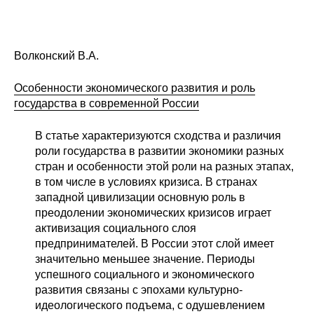
Редакционная этика
Информация для авторов
Волконский В.А.
Общие требования
Особенности экономического развития и роль
государства в современной России
Стандарты оформления
В статье характеризуются сходства и различия
роли государства в развитии экономики разных
Научные труды
стран и особенности этой роли на разных этапах,
в том числе в условиях кризиса. В странах
О журнале
западной цивилизации основную роль в
преодолении экономических кризисов играет
Выпуски
активизация социального слоя
предпринимателей. В России этот слой имеет
Редакционная этика
значительно меньшее значение. Периоды
успешного социального и экономического
Информация для авторов
развития связаны с эпохами культурно-
идеологического подъема, с одушевлением