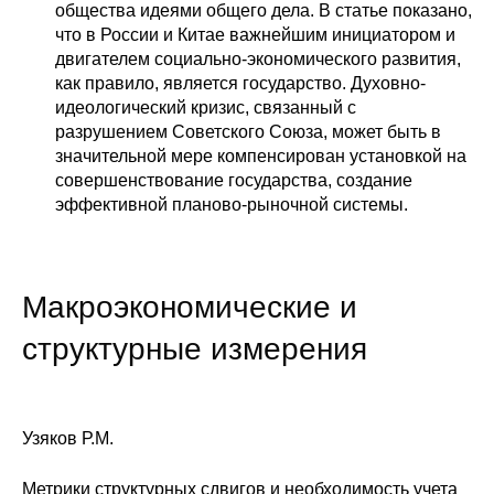
Общие требования
общества идеями общего дела. В статье показано,
что в России и Китае важнейшим инициатором и
Стандарты оформления
двигателем социально-экономического развития,
как правило, является государство. Духовно-
идеологический кризис, связанный с
Семинары
разрушением Советского Союза, может быть в
значительной мере компенсирован установкой на
Энергетический семинар
совершенствование государства, создание
эффективной планово-рыночной системы.
Российско-французский семинар
ЦДУ
Макроэкономические и
Отрасли и регионы
структурные измерения
Inforum
Ученый совет
Узяков Р.М.
Материалы
Метрики структурных сдвигов и необходимость учета