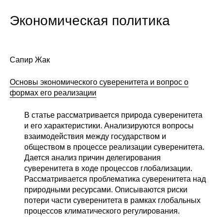
Сотрудники
Экономическая политика
Отчетность
Противодействие коррупции
Сапир Жак
Материалы для СМИ
Основы экономического суверенитета и вопрос о
формах его реализации
Публикации
В статье рассматривается природа суверенитета
Научная жизнь
и его характеристики. Анализируются вопросы
взаимодействия между государством и
Издания
обществом в процессе реализации суверенитета.
Дается анализ причин делегирования
Проблемы прогнозирования
суверенитета в ходе процессов глобализации.
Рассматривается проблематика суверенитета над
О журнале
природными ресурсами. Описываются риски
потери части суверенитета в рамках глобальных
Номера журналов
процессов климатического регулирования.