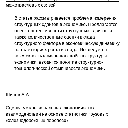
межотраслевых связей
О совете
В статье рассматривается проблема измерения
структурных сдвигов в экономике. Предлагается
Регулярные прогнозы
оценка интенсивности структурных сдвигов, а
Квартальный прогноз
также количественные оценки вклада
структурного фактора в экономическую динамику
на траекториях роста и спада. Исследуется
Краткосрочный прогноз
возможность измерения свойств структуры
экономики, вводится понятие структурно-
Оценка индекса промышленного
технологической отзывчивости экономики.
производства
Российская Система Климатического
Мониторинга
Широв А.А.
Центр «Климатическая политика и
Оценка межрегиональных экономических
экономика России»
взаимодействий на основе статистики грузовых
железнодорожных перевозок
Образование и карьера