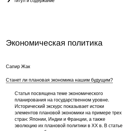
Титул и содержание
Сотрудники
Отчетность
Противодействие коррупции
Экономическая политика
Материалы для СМИ
Публикации
Сапир Жак
Научная жизнь
Cтанет ли плановая экономика нашим будущим?
Издания
Статья посвящена теме экономического
Проблемы прогнозирования
планирования на государственном уровне.
Исторический экскурс показывает истоки
О журнале
элементов плановой экономики на примере трех
стран: Японии, Индии и Франции, а также
Номера журналов
эволюцию их плановой политики в ХХ в. В статье