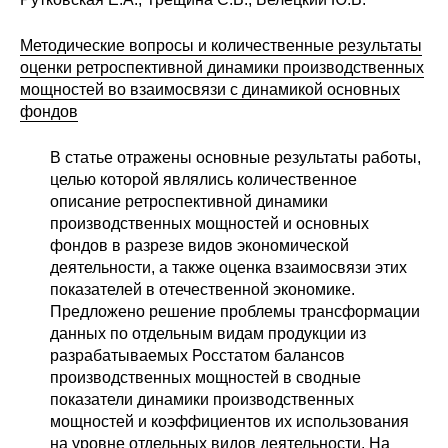
О совете
Методические вопросы и количественные результаты
оценки ретроспективной динамики производственных
Регулярные прогнозы
мощностей во взаимосвязи с динамикой основных
фондов
Квартальный прогноз
В статье отражены основные результаты работы,
Краткосрочный прогноз
целью которой являлись количественное
описание ретроспективной динамики
производственных мощностей и основных
Оценка индекса промышленного
фондов в разрезе видов экономической
производства
деятельности, а также оценка взаимосвязи этих
показателей в отечественной экономике.
Российская Система Климатического
Предложено решение проблемы трансформации
Мониторинга
данных по отдельным видам продукции из
разрабатываемых Росстатом балансов
Центр «Климатическая политика и
производственных мощностей в сводные
экономика России»
показатели динамики производственных
мощностей и коэффициентов их использования
Образование и карьера
на уровне отдельных видов деятельности. На