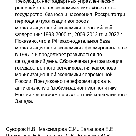
Общие требования
требующих нестандартных управленческих
решений от всех экономических субъектов –
государства, бизнеса и населения. Раскрыто три
Стандарты оформления
периода актуализации вопросов
мобилизационной экономики в Российской
Семинары
Федерации: 1998-2000 гг., 2009-2012 гг. и 2022 г.
Показано, что в РФ законодательная база
Энергетический семинар
мобилизационной экономики сформирована еще
в 1997 г. и продолжает развиваться по
Российско-французский семинар
сегодняшний день. Обозначена централизация
государственного регулирования как основа
ЦДУ
мобилизационной экономики современной
России. Предложено переформатировать
антикризисную (мобилизационную) политику
Отрасли и регионы
России к условиям новых санкций коллективного
Запада.
Inforum
Ученый совет
Суворов Н.В., Максимцова С.И., Балашова Е.Е.,
Материалы
Рутковская Е.А., Трещина С.В., Белецкий Ю.В.