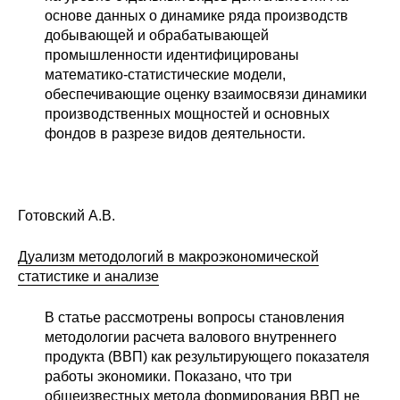
основе данных о динамике ряда производств
Кафедра МФТИ
добывающей и обрабатывающей
промышленности идентифицированы
Кафедра МАДИ
математико-статистические модели,
обеспечивающие оценку взаимосвязи динамики
производственных мощностей и основных
Аспирантура
фондов в разрезе видов деятельности.
Об аспирантуре
Поступление
Готовский А.В.
Обучение
Дуализм методологий в макроэкономической
статистике и анализе
Нормативные документы
В статье рассмотрены вопросы становления
Диссертационный совет
методологии расчета валового внутреннего
продукта (ВВП) как результирующего показателя
О совете
работы экономики. Показано, что три
общеизвестных метода формирования ВВП не