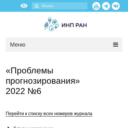
Меню
Новости
«Проблемы
О нас
прогнозирования»
Об институте
2022 №6
Научные подразделения
Перейти к списку всех номеров журнала
Администрация