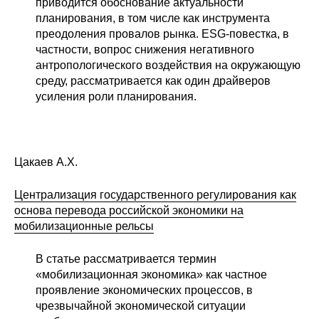
приводится обоснование актуальности
планирования, в том числе как инструмента
Редакционная этика
преодоления провалов рынка. ESG-повестка, в
частности, вопрос снижения негативного
Информация для авторов
антропологического воздействия на окружающую
среду, рассматривается как один драйверов
Общие требования
усиления роли планирования.
Стандарты оформления
Научные труды
Цакаев А.Х.
О журнале
Централизация государственного регулирования как
основа перевода российской экономики на
Выпуски
мобилизационные рельсы
Редакционная этика
В статье рассматривается термин
«мобилизационная экономика» как частное
проявление экономических процессов, в
Информация для авторов
чрезвычайной экономической ситуации