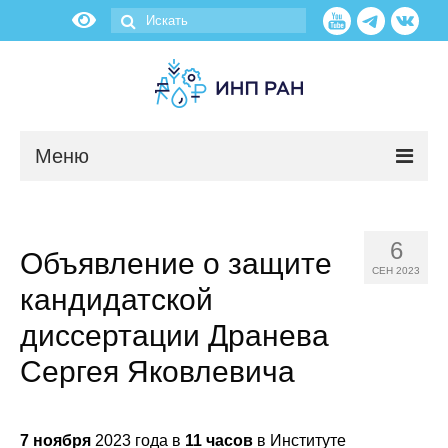
Меню
Новости
6
Объявление о защите
О нас
СЕН 2023
кандидатской
Об институте
диссертации Дранева
Научные подразделения
Сергея Яковлевича
Администрация
7 ноября
2023 года в
11 часов
в Институте