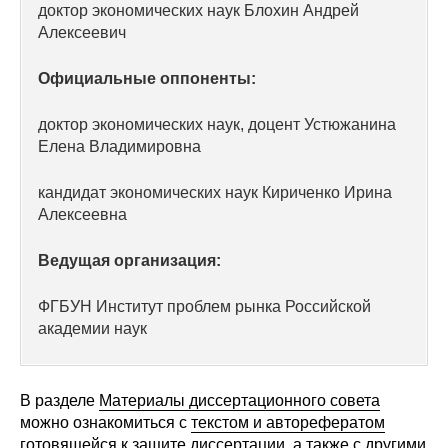
доктор экономических наук Блохин Андрей
Редакционная этика
Алексеевич
Официальные оппоненты:
Информация для авторов
Общие требования
доктор экономических наук, доцент Устюжанина
Елена Владимировна
Стандарты оформления
кандидат экономических наук Кириченко Ирина
Алексеевна
Научные труды
Ведущая организация:
О журнале
ФГБУН Институт проблем рынка Российской
Выпуски
академии наук
Редакционная этика
В разделе
Материалы диссертационного совета
Информация для авторов
можно ознакомиться с
текстом и авторефератом
готовящейся к защите диссертации
, а также с другими