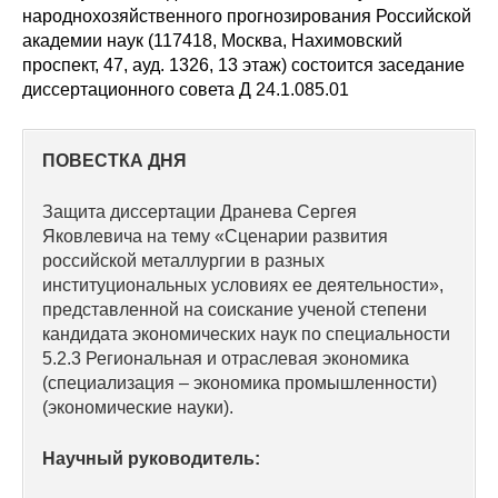
Сотрудники
народнохозяйственного прогнозирования Российской
академии наук (117418, Москва, Нахимовский
Отчетность
проспект, 47, ауд. 1326, 13 этаж) состоится заседание
диссертационного совета Д 24.1.085.01
Противодействие коррупции
ПОВЕСТКА ДНЯ
Материалы для СМИ
Защита диссертации Дранева Сергея
Публикации
Яковлевича на тему «Сценарии развития
российской металлургии в разных
Научная жизнь
институциональных условиях ее деятельности»,
представленной на соискание ученой степени
Издания
кандидата экономических наук по специальности
5.2.3 Региональная и отраслевая экономика
Проблемы прогнозирования
(специализация – экономика промышленности)
(экономические науки).
О журнале
Научный руководитель:
Номера журналов