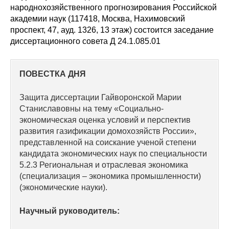
Сотрудники
народнохозяйственного прогнозирования Российской
академии наук (117418, Москва, Нахимовский
Отчетность
проспект, 47, ауд. 1326, 13 этаж) состоится заседание
диссертационного совета Д 24.1.085.01
Противодействие коррупции
ПОВЕСТКА ДНЯ
Материалы для СМИ
Защита диссертации Гайворонской Марии
Публикации
Станиславовны на тему «Социально-
экономическая оценка условий и перспектив
Научная жизнь
развития газификации домохозяйств России»,
представленной на соискание ученой степени
Издания
кандидата экономических наук по специальности
5.2.3 Региональная и отраслевая экономика
Проблемы прогнозирования
(специализация – экономика промышленности)
(экономические науки).
О журнале
Научный руководитель:
Номера журналов