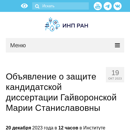
Меню
Новости
19
Объявление о защите
О нас
ОКТ 2023
кандидатской
Об институте
диссертации Гайворонской
Научные подразделения
Марии Станиславовны
Администрация
20 декабря
2023 года в
12 часов
в Институте