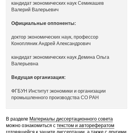
кандидат экономических наук Семикашев
Редакционная этика
Валерий Валерьевич
Официальные оппоненты:
Информация для авторов
Общие требования
доктор экономических наук, профессор
Конопляник Андрей Александрович
Стандарты оформления
кандидат экономических наук Демина Ольга
Валерьевна
Научные труды
Ведущая организация:
О журнале
ФГБУН Институт экономики и организации
Выпуски
промышленного производства СО РАН
Редакционная этика
В разделе
Материалы диссертационного совета
Информация для авторов
можно ознакомиться с
текстом и авторефератом
готовящейся к защите диссертации
, а также с другими