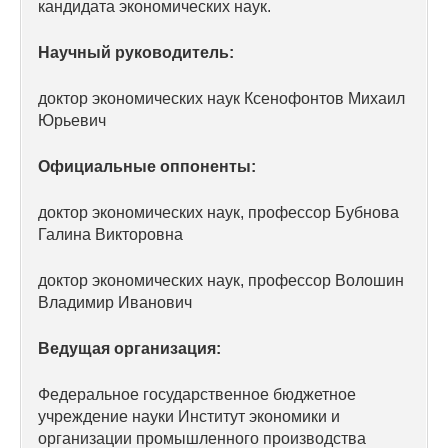
кандидата экономических наук.
Редакционная этика
Научный руководитель:
Информация для авторов
доктор экономических наук Ксенофонтов Михаил
Общие требования
Юрьевич
Официальные оппоненты:
Стандарты оформления
доктор экономических наук, профессор Бубнова
Научные труды
Галина Викторовна
О журнале
доктор экономических наук, профессор Волошин
Владимир Иванович
Выпуски
Ведущая организация:
Редакционная этика
Федеральное государственное бюджетное
Информация для авторов
учреждение науки Институт экономики и
организации промышленного производства