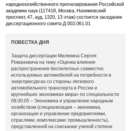
Сотрудники
народнохозяйственного прогнозирования Российской
академии наук (117418, Москва, Нахимовский
Отчетность
проспект, 47, ауд. 1320, 13 этаж) состоится заседание
диссертационного совета Д 002.061.01
Противодействие коррупции
ПОВЕСТКА ДНЯ
Материалы для СМИ
Защита диссертации Милякина Сергея
Публикации
Романовича на тему «Оценка влияния
распространения беспилотных совместно
Научная жизнь
используемых автомобилей на потребности в
энергоресурсах со стороны легкового
Издания
автомобильного транспорта в России и
крупнейших экономиках мира» по специальности
Проблемы прогнозирования
08.00.05 – Экономика и управление народным
хозяйством (специализация – экономика,
О журнале
организация и управление предприятиями,
отраслями, комплексами: промышленность),
Номера журналов
представленной на соискание ученой степени