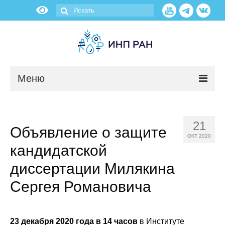
Меню
Новости
21
Объявление о защите
О нас
ОКТ 2020
кандидатской
Об институте
диссертации Милякина
Научные подразделения
Сергея Романовича
Администрация
23 декабря 2020 года в 14 часов
в Институте