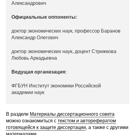
Александрович
Редакционная этика
Официальные оппоненты:
Информация для авторов
доктор экономических наук, профессор Баранов
Общие требования
Александр Олегович
Стандарты оформления
доктор экономических наук, доцент Стрижкова
Любовь Аркадьевна
Научные труды
Ведущая организация:
О журнале
ФГБУН Институт экономики Российской
академии наук
Выпуски
Редакционная этика
В разделе
Материалы диссертационного совета
можно ознакомиться с
текстом и авторефератом
Информация для авторов
готовящейся к защите диссертации
, а также с другими
материалами.