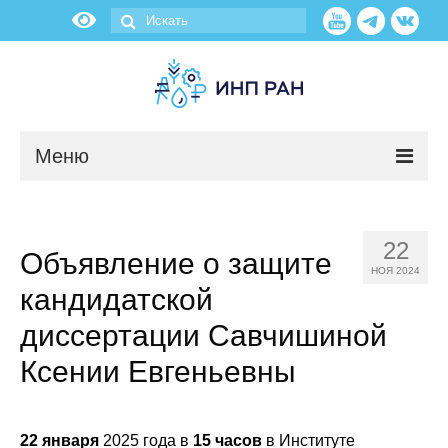
Меню
Новости
22
Объявление о защите
О нас
НОЯ 2024
кандидатской
Об институте
диссертации Савчишиной
Научные подразделения
Ксении Евгеньевны
Администрация
22 января
2025 года в
15 часов
в Институте