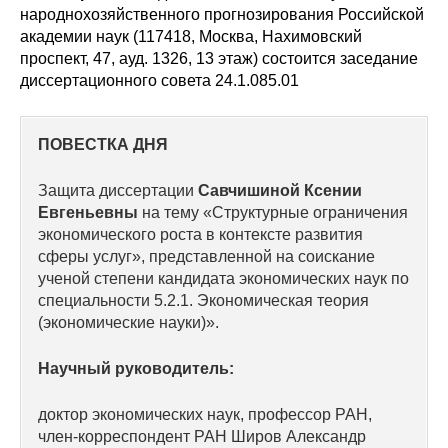
Сотрудники
народнохозяйственного прогнозирования Российской
академии наук (117418, Москва, Нахимовский
Отчетность
проспект, 47, ауд. 1326, 13 этаж) состоится заседание
диссертационного совета 24.1.085.01
Противодействие коррупции
ПОВЕСТКА ДНЯ
Материалы для СМИ
Защита диссертации
Савчишиной Ксении
Публикации
Евгеньевны
на тему «Структурные ограничения
экономического роста в контексте развития
Научная жизнь
сферы услуг», представленной на соискание
ученой степени кандидата экономических наук по
Издания
специальности 5.2.1. Экономическая теория
(экономические науки)».
Проблемы прогнозирования
Научный руководитель:
О журнале
доктор экономических наук, профессор РАН,
Номера журналов
член-корреспондент РАН Широв Александр