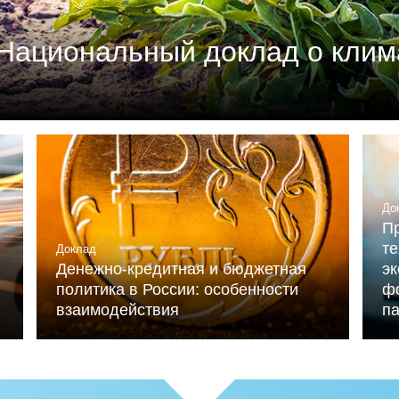
Национальный доклад о клим
м союзом промышленников и предпринимателей (РСП
мика России» (при ИНП РАН) при участии Националь
льниченко.
До
Пр
те
Доклад
Денежно-кредитная и бюджетная
э
политика в России: особенности
ф
взаимодействия
п