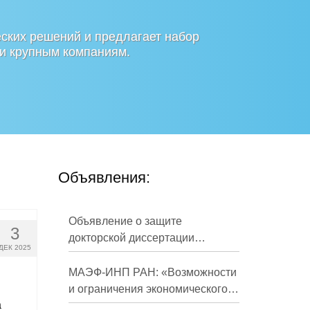
ских решений и предлагает набор
 и крупным компаниям.
Объявления:
Объявление о защите
3
докторской диссертации
ДЕК 2025
Кузнецова Михаила
Евгеньевича
МАЭФ-ИНП РАН: «Возможности
и ограничения экономического
а
развития России в средне- и