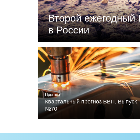
Второй ежегодный 
в России
Документ подготовлен Российски
«Климатическая политика и эконо
устойчивого развития и Фонда Ме
Читать
Прогноз
Квартальный прогноз ВВП. Выпуск
№70