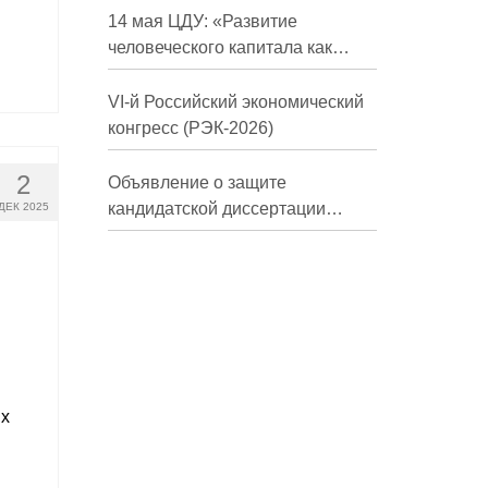
долгосрочной перспективе»
14 мая ЦДУ: «Развитие
человеческого капитала как
фактор экономического роста»
VI-й Российский экономический
конгресс (РЭК-2026)
2
Объявление о защите
кандидатской диссертации
ДЕК 2025
Трындиной Николь Сергеевны
ях