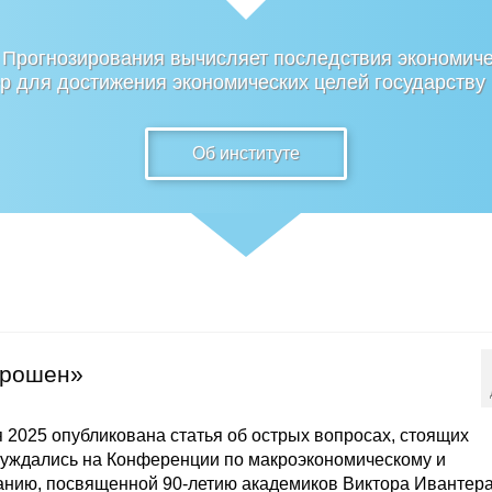
 Прогнозирования вычисляет последствия экономиче
 для достижения экономических целей государству
Об институте
брошен»
 2025 опубликована статья об острых вопросах, стоящих
суждались на Конференции по макроэкономическому и
анию, посвященной 90-летию академиков Виктора Ивантер