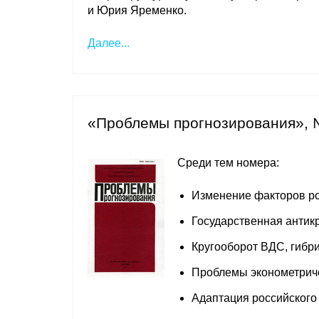
и Юрия Яременко.
Далее...
«Проблемы прогнозирования», 
Среди тем номера:
Изменение факторов ро
Государственная антик
Кругооборот ВДС, гибр
Проблемы эконометриче
Адаптация российского