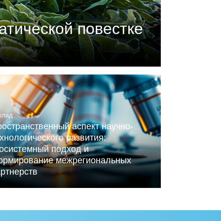
атической повестке
П) совместно с центром
ного Альянса по вопросам
клад
остранственный аспект научно-
хнологического развития:
косистемный подход и
ормирование межрегиональных
артнерств