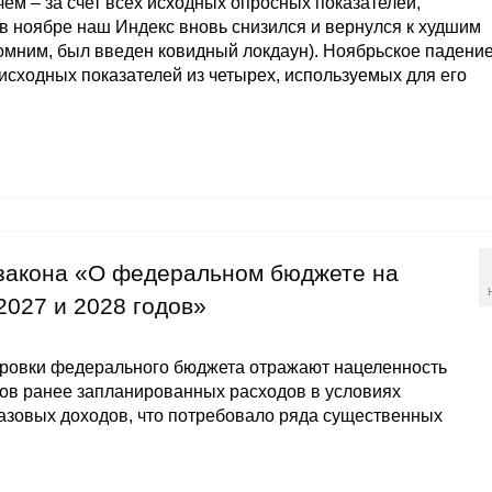
чем – за счет всех исходных опросных показателей,
в ноябре наш Индекс вновь снизился и вернулся к худшим
апомним, был введен ковидный локдаун). Ноябрьское падени
исходных показателей из четырех, используемых для его
 закона «О федеральном бюджете на
2027 и 2028 годов»
ровки федерального бюджета отражают нацеленность
ов ранее запланированных расходов в условиях
азовых доходов, что потребовало ряда существенных