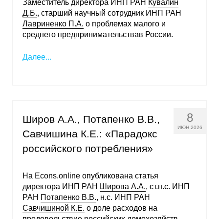
Заместитель директора ИНП РАН
Кувалин
Д.Б.
, старший научный сотрудник ИНП РАН
Кафедра МФТИ
Лавриненко П.А.
о проблемах малого и
среднего предпринимательствав России.
Кафедра МАДИ
Далее...
Аспирантура
Об аспирантуре
Поступление
8
Широв А.А., Потапенко В.В.,
ИЮН 2026
Савчишина К.Е.: «Парадокс
Обучение
российского потребления»
Нормативные документы
На Econs.online опубликована статья
Диссертационный совет
директора ИНП РАН
Широва А.А.
, ст.н.с. ИНП
РАН
Потапенко В.В.
, н.с. ИНП РАН
О совете
Савчишиной К.Е.
о доле расходов на
продовольствие российских домохозяйств.