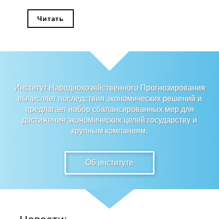
Редакционная этика
Читать
Информация для авторов
Общие требования
Стандарты оформления
Институт Народнохозяйственного Прогнозирования
вычисляет последствия экономических решений и
Научные труды
предлагает набор сбалансированных мер для
достижения экономических целей государству и
О журнале
крупным компаниям.
Выпуски
Об институте
Редакционная этика
Информация для авторов