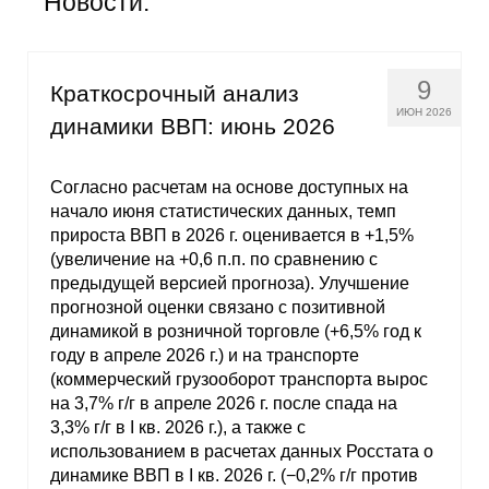
Новости:
Общие требования
Стандарты оформления
9
Краткосрочный анализ
Семинары
ИЮН 2026
динамики ВВП: июнь 2026
Энергетический семинар
Согласно расчетам на основе доступных на
начало июня статистических данных, темп
Российско-французский семинар
прироста ВВП в 2026 г. оценивается в +1,5%
(увеличение на +0,6 п.п. по сравнению с
ЦДУ
предыдущей версией прогноза). Улучшение
прогнозной оценки связано с позитивной
Отрасли и регионы
динамикой в розничной торговле (+6,5% год к
году в апреле 2026 г.) и на транспорте
Inforum
(коммерческий грузооборот транспорта вырос
на 3,7% г/г в апреле 2026 г. после спада на
3,3% г/г в I кв. 2026 г.), а также с
Ученый совет
использованием в расчетах данных Росстата о
динамике ВВП в I кв. 2026 г. (−0,2% г/г против
Материалы