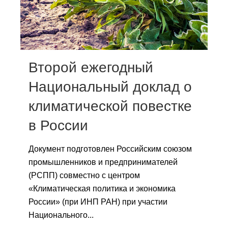
Сотрудники
Отчетность
Противодействие коррупции
Второй ежегодный
Материалы для СМИ
Национальный доклад о
климатической повестке
Публикации
в России
Научная жизнь
Документ подготовлен Российским союзом
Издания
промышленников и предпринимателей
Проблемы прогнозирования
(РСПП) совместно с центром
«Климатическая политика и экономика
О журнале
России» (при ИНП РАН) при участии
Национального...
Номера журналов