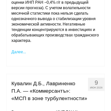
оценки ИНП РАН −0,4% г/г в предыдущей
версии прогноза). С учетом волатильности
О совете
месячной статистики пока нельзя сделать
однозначного вывода о стабилизации уровня
Регулярные прогнозы
экономической активности. Негативные
тенденции концентрируются в инвестициях и
Квартальный прогноз
обрабатывающих производствах гражданского
характера.
Краткосрочный прогноз
Далее...
Оценка индекса промышленного
производства
Российская Система Климатического
Мониторинга
9
Кувалин Д.Б., Лавриненко
ИЮН 2026
П.А. — «Коммерсантъ»:
Центр «Климатическая политика и
экономика России»
«МСП в зоне турбулентности»
Образование и карьера