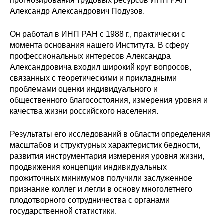
прогнозирования трудовых ресурсов ИНП РАН
Сотрудники
Александр Александрович Подузов
.
Отчетность
Он работал в ИНП РАН с 1988 г., практически с
момента основания нашего Института. В сферу
Противодействие коррупции
профессиональных интересов Александра
Александровича входил широкий круг вопросов,
Материалы для СМИ
связанных с теоретическими и прикладными
проблемами оценки индивидуального и
общественного благосостояния, измерения уровня и
Публикации
качества жизни российского населения.
Научная жизнь
Результаты его исследований в области определения
масштабов и структурных характеристик бедности,
Издания
развития инструментария измерения уровня жизни,
продвижения концепции индивидуальных
Проблемы прогнозирования
прожиточных минимумов получили заслуженное
О журнале
признание коллег и легли в основу многолетнего
плодотворного сотрудничества с органами
государственной статистики.
Номера журналов