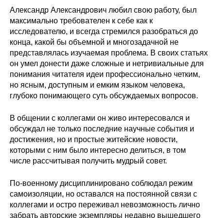
Александр Александрович любил свою работу, был
Редакционная этика
максимально требователен к себе как к
исследователю, и всегда стремился разобраться до
Информация для авторов
конца, какой бы объемной и многозадачной не
представлялась изучаемая проблема. В своих статьях
Общие требования
он умел донести даже сложные и нетривиальные для
понимания читателя идеи профессионально четким,
Стандарты оформления
но ясным, доступным и емким языком человека,
глубоко понимающего суть обсуждаемых вопросов.
Научные труды
В общении с коллегами он живо интересовался и
О журнале
обсуждал не только последние научные события и
достижения, но и простые житейские новости,
которыми с ним было интересно делиться, в том
Выпуски
числе рассчитывая получить мудрый совет.
Редакционная этика
По-военному дисциплинировано соблюдал режим
самоизоляции, но оставался на постоянной связи с
Информация для авторов
коллегами и остро переживал невозможность лично
забрать авторские экземпляры недавно вышедшего