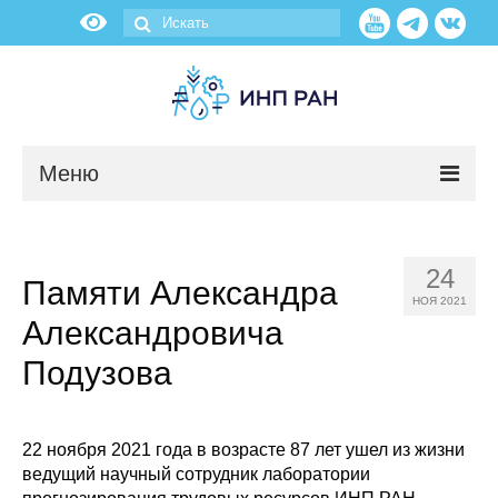
Меню
Новости
24
Памяти Александра
О нас
НОЯ 2021
Александровича
Об институте
Подузова
Научные подразделения
Администрация
22 ноября 2021 года в возрасте 87 лет ушел из жизни
ведущий научный сотрудник лаборатории