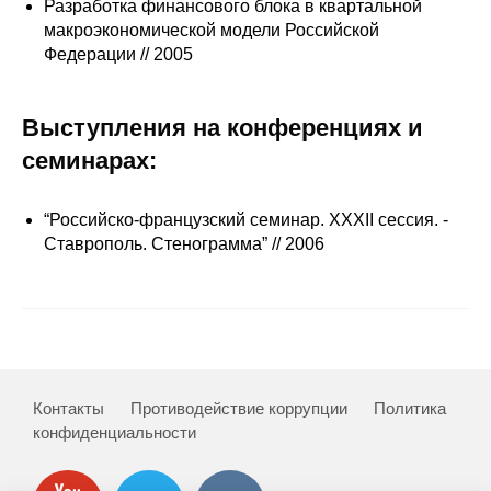
Разработка финансового блока в квартальной
макроэкономической модели Российской
Редакционная этика
Федерации // 2005
Информация для авторов
Выступления на конференциях и
Общие требования
семинарах:
Стандарты оформления
“Российско-французский семинар. XXXII сессия. -
Научные труды
Ставрополь. Стенограмма” // 2006
О журнале
Выпуски
Редакционная этика
Контакты
Противодействие коррупции
Политика
конфиденциальности
Информация для авторов