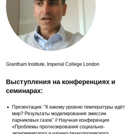
Сотрудники
Отчетность
Противодействие коррупции
Материалы для СМИ
Публикации
Grantham Institute, Imperial College London
Научная жизнь
Выступления на конференциях и
Издания
семинарах:
Проблемы прогнозирования
Презентация: "К какому уровню температуры идёт
О журнале
мир? Результаты моделирования эмиссии
парниковых газов" // Научная конференция
«Проблемы прогнозирования социально-
Номера журналов
экономического и научно-технологического