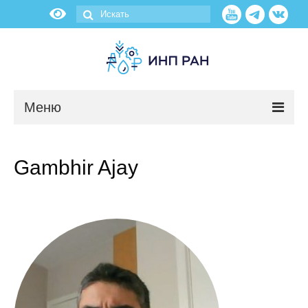
Меню
Новости
Gambhir Ajay
О нас
Об институте
Научные подразделения
Администрация