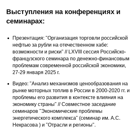
Редакционная этика
Выступления на конференциях и
семинарах:
Информация для авторов
Общие требования
Презентация: "Организация торговли российской
нефтью за рубли на отечественном хабе:
возможности и риски" // LXVIII сессия Российско-
Стандарты оформления
французского семинара по денежно-финансовым
проблемам современной российской экономики,
Научные труды
27-29 января 2025 г.
О журнале
Видео: "Анализ механизмов ценообразования на
рынке моторных топлив в России в 2000-2020 гг. и
Выпуски
проблемы его развития в контексте влияния на
экономику страны" // Совместное заседание
семинаров "Экономические проблемы
Редакционная этика
энергетического комплекса" (семинар им. А.С.
Некрасова ) и "Отрасли и регионы".
Информация для авторов