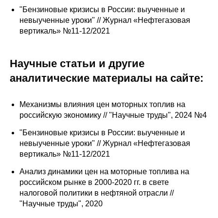
Сотрудники
"Бензиновые кризисы в России: выученные и
невыученные уроки" // Журнал «Нефтегазовая
Отчетность
вертикаль» №11-12/2021
Противодействие коррупции
Научные статьи и другие
Материалы для СМИ
аналитические материалы на сайте:
Публикации
Механизмы влияния цен моторных топлив на
российскую экономику // "Научные труды", 2024 №4
Научная жизнь
"Бензиновые кризисы в России: выученные и
невыученные уроки" // Журнал «Нефтегазовая
Издания
вертикаль» №11-12/2021
Проблемы прогнозирования
Анализ динамики цен на моторные топлива на
российском рынке в 2000-2020 гг. в свете
О журнале
налоговой политики в нефтяной отрасли //
"Научные труды", 2020
Номера журналов