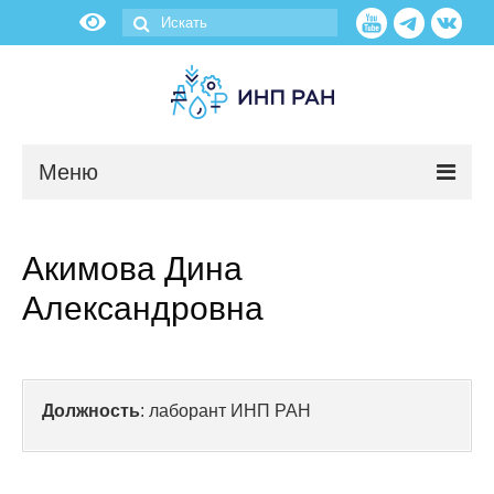
Меню
Новости
Акимова Дина
О нас
Александровна
Об институте
Научные подразделения
Должность
: лаборант ИНП РАН
Администрация