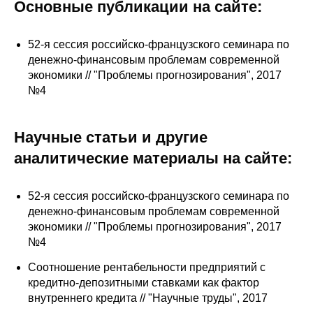
Сотрудники
Основные публикации на сайте:
Отчетность
52-я сессия российско-французского семинара по
денежно-финансовым проблемам современной
Противодействие коррупции
экономики // "Проблемы прогнозирования", 2017
№4
Материалы для СМИ
Научные статьи и другие
Публикации
аналитические материалы на сайте:
Научная жизнь
52-я сессия российско-французского семинара по
Издания
денежно-финансовым проблемам современной
экономики // "Проблемы прогнозирования", 2017
Проблемы прогнозирования
№4
О журнале
Соотношение рентабельности предприятий с
кредитно-депозитными ставками как фактор
внутреннего кредита // "Научные труды", 2017
Номера журналов