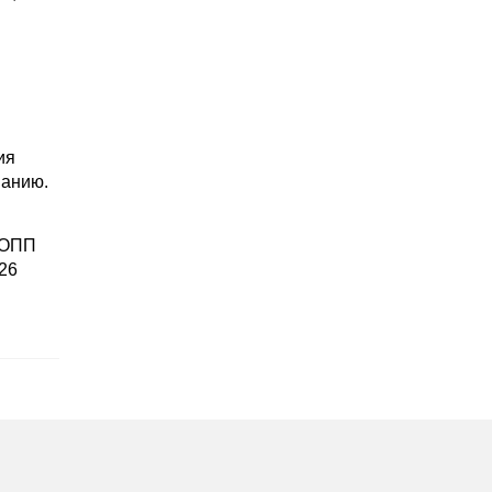
ия
ванию.
ИЭОПП
26