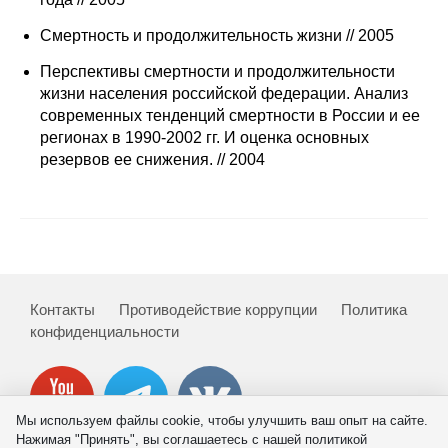
Сотрудники
Смертность и продолжительность жизни // 2005
Отчетность
Перспективы смертности и продолжительности
жизни населения российской федерации. Анализ
Противодействие коррупции
современных тенденций смертности в России и ее
регионах в 1990-2002 гг. И оценка основных
Материалы для СМИ
резервов ее снижения. // 2004
Публикации
Научная жизнь
Издания
Контакты
Противодействие коррупции
Политика
конфиденциальности
Проблемы прогнозирования
О журнале
Мы используем файлы cookie, чтобы улучшить ваш опыт на сайте.
Номера журналов
Нажимая "Принять", вы соглашаетесь с нашей политикой