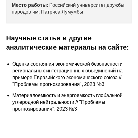
Сотрудники
Место работы
: Российский университет дружбы
народов им. Патриса Лумумбы
Отчетность
Противодействие коррупции
Научные статьи и другие
аналитические материалы на сайте:
Материалы для СМИ
Публикации
Оценка состояния экономической безопасности
региональных интеграционных объединений на
примере Евразийского экономического союза //
Научная жизнь
"Проблемы прогнозирования", 2023 №3
Издания
Материалоемкость и энергоемкость глобальной
углеродной нейтральности // "Проблемы
Проблемы прогнозирования
прогнозирования", 2023 №3
О журнале
Номера журналов